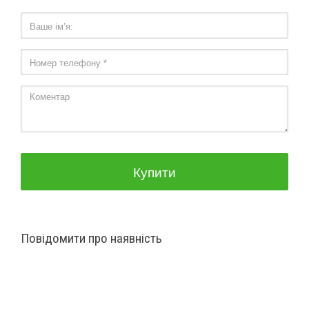
Колір
Сірий
Додатково
Samsung Galaxy S24
Серія
Ultra
Інтерфейси
USB Type-C (3.2)
Аудіовхід
Ні
Купити
Продуктивність Antutu
1814869
V10
Гарантія
3 місяці
Повідомити про наявність