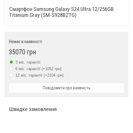
Смартфон Samsung Galaxy S24 Ultra 12/256GB
NFC
Є
Titanium Gray (SM-S928BZTG)
Стандарт зв'язку 5G
Є
Wi-Fi
802.11be
Немає в наявності
Bluetooth
5.3
35070 грн
GPS, GLONASS, BDS,
3 міс. гарантії
Навігація
Galileo
6 міс. гарантії (+1052 грн)
12 міс. гарантії (+2104 грн)
Фізичні характеристики
Повідомити про наявність
Габарити, мм
162.3x79x8.6
Швидке замовлення
Вага, г
233
Матеріал корпусу
Скло/титан