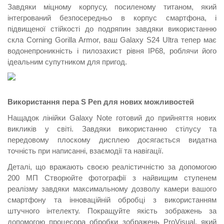
Завдяки міцному корпусу, посиленому титаном, який
інтегрований безпосередньо в корпус смартфона, і
підвищеної стійкості до подряпин завдяки використанню
скла Corning Gorilla Armor, ваш Galaxy S24 Ultra тепер має
водонепроникність і пилозахист рівня IP68, роблячи його
ідеальним супутником для пригод.
Використання пера S Pen для нових можливостей
Нащадок лінійки Galaxy Note готовий до прийняття нових
викликів у світі. Завдяки використанню стілусу та
передовому плоскому дисплею досягається видатна
точність при написанні, взаємодії та навігації.
Деталі, що вражають своєю реалістичністю за допомогою
200 МП Створюйте фотографії з найвищим ступенем
реалізму завдяки максимальному дозволу камери вашого
смартфону та інноваційній обробці з використанням
штучного інтелекту. Покращуйте якість зображень за
допомогою процесора обробки зображень ProVisual, який