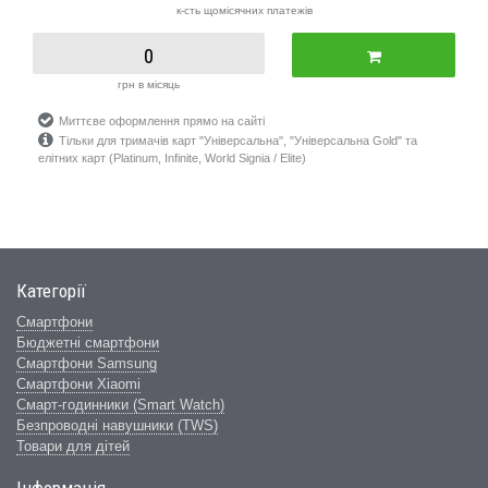
к-сть щомісячних платежів
0
грн в місяць
Миттєве оформлення прямо на сайті
Тільки для тримачів карт "Універсальна", "Універсальна Gold" та
елітних карт (Platinum, Infinite, World Signia / Elite)
Категорії
Смартфони
Бюджетні смартфони
Смартфони Samsung
Смартфони Xiaomi
Смарт-годинники (Smart Watch)
Безпроводні навушники (TWS)
Товари для дітей