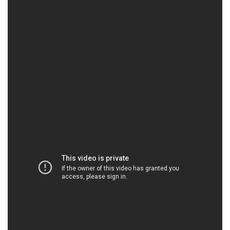
Екран
Розмір екрану, дюйми
6.8
Роздільна здатність
3120x1440
екрану
Технологія екрану
AMOLED
Corning Gorilla Glass
Захист скла
Armor
Пам'ять
Оперативна пам'ять, ГБ
12
Вбудована пам'ять, Гб
256
Слот розширення
Ні