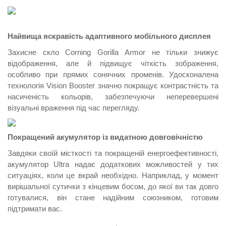
Найвища яскравість адаптивного мобільного дисплея
Захисне скло Corning Gorilla Armor не тільки знижує
відображення, але й підвищує чіткість зображення,
особливо при прямих сонячних променів. Удосконалена
технологія Vision Booster значно покращує контрастність та
насиченість кольорів, забезпечуючи неперевершені
візуальні враження під час перегляду.
Покращений акумулятор із видатною довговічністю
Завдяки своїй місткості та покращеній енергоефективності,
акумулятор Ultra надає додаткових можливостей у тих
ситуаціях, коли це вкрай необхідно. Наприклад, у момент
вирішальної сутички з кінцевим босом, до якої ви так довго
готувалися, він стане надійним союзником, готовим
підтримати вас.