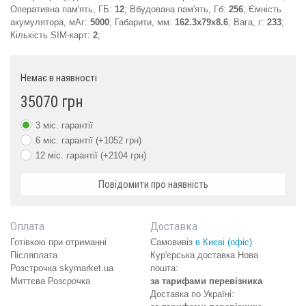
Оперативна пам'ять, ГБ:
12
; Вбудована пам'ять, Гб:
256
; Ємність
акумулятора, мАг:
5000
; Габарити, мм:
162.3x79x8.6
; Вага, г:
233
;
Кількість SIM-карт:
2
;
Немає в наявності
35070 грн
3 міс. гарантії
6 міс. гарантії (+1052 грн)
12 міс. гарантії (+2104 грн)
Повідомити про наявність
Оплата
Доставка
Готівкою при отриманні
Самовивіз
в Києві (офіс)
Післяплата
Кур'єрська доставка Нова
Розстрочка skymarket.ua
пошта:
Миттєва Розсрочка
за тарифами перевізника
Доставка по Україні: