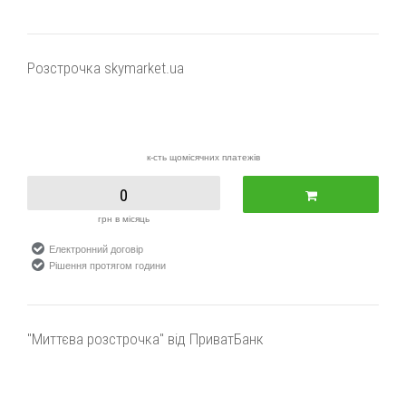
Розстрочка skymarket.ua
к-сть щомісячних платежів
0
грн в місяць
Електронний договір
Рішення протягом години
"Миттєва розстрочка" від ПриватБанк