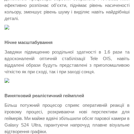
ефективно розпізнає об'єкти, піднімає рівень насиченості
кольору, зменшує рівень шуму і виділяє навіть найдрібніші
деталі.
Нічне масштабування
Завдяки підвищенню роздільної здатності в 1.6 рази та
вдосконаленій оптичній стабілізації Tele OIS, навіть
віддалені образи будуть представлені з приголомшливою
чіткістю як при сході, так і при заході сонця.
Винятковий реалістичний геймплей
Більш потужний процесор сприяє оперативній реакції в
ігровому процесі, розкриваючи нові перспективи для
геймерів. Ми майже вдвічі збільшили обсяг парової камери в
Galaxy S24 Ultra, гарантуючи напрочуд плавне візуальне
відтворення графіки.