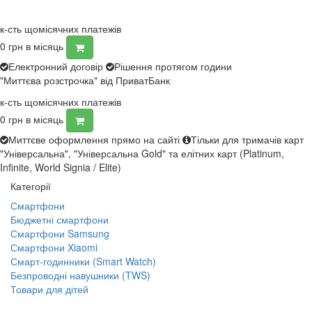
к-сть щомісячних платежів
0
грн в місяць
Електронний договір
Рішення протягом години
"Миттєва розстрочка" від ПриватБанк
к-сть щомісячних платежів
0
грн в місяць
Миттєве оформлення прямо на сайті
Тільки для тримачів карт
"Універсальна", "Універсальна Gold" та елітних карт (Platinum,
Infinite, World Signia / Elite)
Категорії
Смартфони
Бюджетні смартфони
Смартфони Samsung
Смартфони Xiaomi
Смарт-годинники (Smart Watch)
Безпроводні навушники (TWS)
Товари для дітей