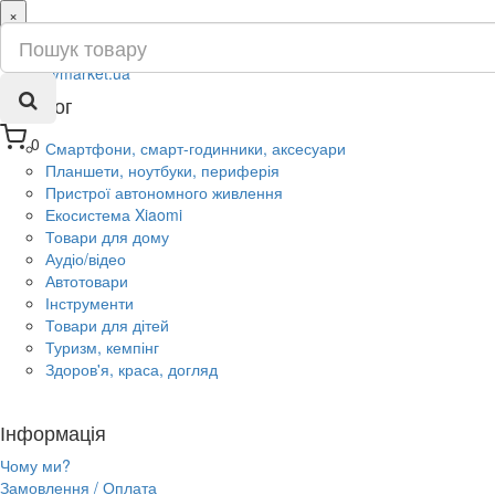
×
ru
ua
Каталог
0
Смартфони, смарт-годинники, аксесуари
Планшети, ноутбуки, периферія
Пристрої автономного живлення
Екосистема Xiaomi
Товари для дому
Аудіо/відео
Автотовари
Інструменти
Товари для дітей
Туризм, кемпінг
Здоров'я, краса, догляд
Інформація
Чому ми?
Замовлення / Оплата