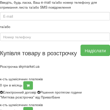
Введіть, будь ласка, Ваш e-mail та/або номер телефону для
отримання листа та/або SMS повідомлення
та/або
Надіслати
Купівля товару в розстрочку
Розстрочка skymarket.ua
к-сть щомісячних платежів
0
грн в місяць
Електронний договір
Рішення протягом години
"Миттєва розстрочка" від ПриватБанк
к-сть щомісячних платежів