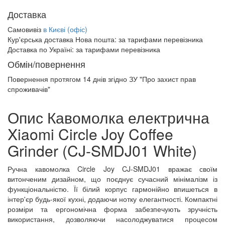
Доставка
Самовивіз
в Києві (офіс)
Кур'єрська доставка Нова пошта:
за тарифами перевізника
Доставка по Україні:
за тарифами перевізника
Обмін/повернення
Повернення протягом
14 днів
згідно ЗУ "Про захист прав
спроживачів"
Опис Кавомолка електрична
Xiaomi Circle Joy Coffee
Grinder (CJ-SMDJ01 White)
Ручна кавомолка Circle Joy CJ-SMDJ01 вражає своїм
витонченим дизайном, що поєднує сучасний мінімалізм із
функціональністю. Її білий корпус гармонійно впишеться в
інтер'єр будь-якої кухні, додаючи нотку елегантності. Компактні
розміри та ергономічна форма забезпечують зручність
використання, дозволяючи насолоджуватися процесом