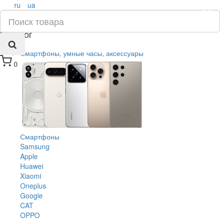
ru
ua
×
Каталог
Смартфоны, умные часы, аксессуары
0
Смартфоны
Samsung
Apple
Huawei
Xiaomi
Oneplus
Google
CAT
OPPO