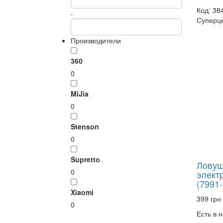
Код: 38
-
Суперц
Производители
360
0
MiJia
0
Stenson
0
Supretto
Ловуш
0
электр
(7991-
Xiaomi
399 грн
0
Есть в 