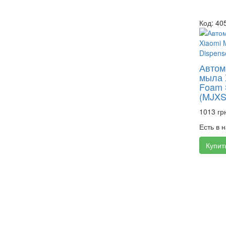
Код: 40
Автом
мыла X
Foam 
(MJX
1013 гр
Есть в 
Купит