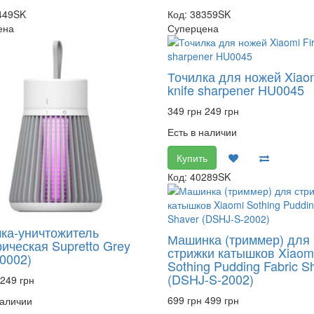
449SK
Код: 38359SK
ена
Суперцена
Точилка для ножей Xiaom
knife sharpener HU0045
349 грн
249 грн
Есть в наличии
Купить
Код: 40289SK
ка-уничтожитель
Машинка (триммер) для
ическая Supretto Grey
стрижки катышков Xiaom
0002)
Sothing Pudding Fabric S
(DSHJ-S-2002)
249 грн
699 грн
499 грн
наличии