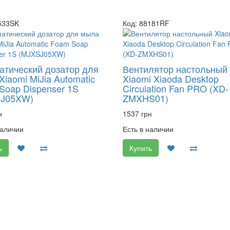
533SK
Код: 88181RF
атический дозатор для
Вентилятор настольный
iaomi MiJia Automatic
Xiaomi Xiaoda Desktop
Soap Dispenser 1S
Circulation Fan PRO (XD-
SJ05XW)
ZMXHS01)
н
1537 грн
наличии
Есть в наличии
ь
Купить