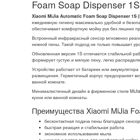
Foam Soap Dispenser 1
Xiaomi MiJia Automatic Foam Soap Dispenser 1S
ежедневную гигиену максимально удобной и безопа
обеспечивает комфортную мойку рук без лишних п
Встроенный инфракрасный сенсор мгновенно реагир
нежной пены. Такой подход не только повышает уро
Обновленная версия 1S отличается стабильной раб
формирует густую и мягкую пену, легко распреде
Устройство работает от батареек или аккумулятора
размещения. Герметичный корпус предохраняет вну
ванной комнате.
Минималистичный дизайн в фирменном стиле MiJia 
кухни или ванной комнаты.
Преимущества Xiaomi MiJia Fo
бесконтактная подача пены благодаря сенсор
быстрая реакция и стабильная работа
экономное использование мыла
нежная и густая пена для комфортной мойки