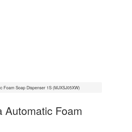
tic Foam Soap Dispenser 1S (MJXSJ05XW)
a Automatic Foam