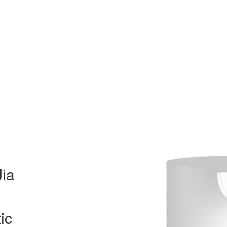
ia
ic