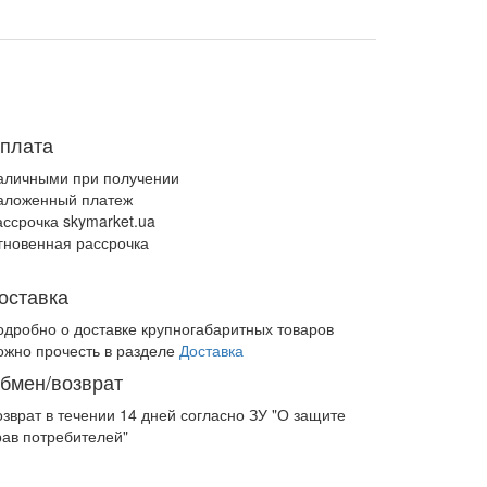
плата
аличными при получении
аложенный платеж
ассрочка skymarket.ua
гновенная рассрочка
оставка
одробно о доставке крупногабаритных товаров
ожно прочесть в разделе
Доставка
бмен/возврат
озврат в течении
14 дней
согласно ЗУ "О защите
рав потребителей"