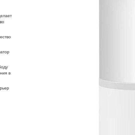
делает
во
ество
затор
боду
ния в
ерьер