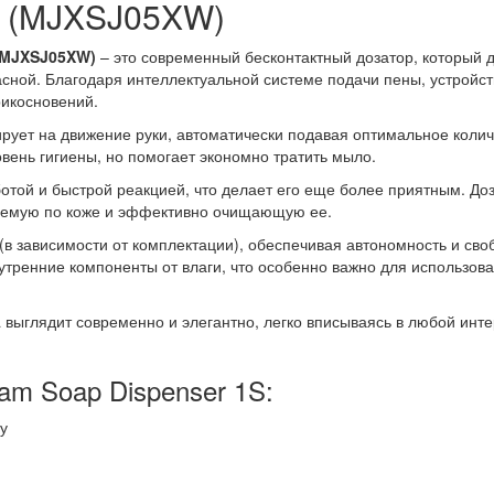
S (MJXSJ05XW)
 (MJXSJ05XW)
– это современный бесконтактный дозатор, который 
сной. Благодаря интеллектуальной системе подачи пены, устройст
рикосновений.
ует на движение руки, автоматически подавая оптимальное колич
вень гигиены, но помогает экономно тратить мыло.
отой и быстрой реакцией, что делает его еще более приятным. До
ляемую по коже и эффективно очищающую ее.
 (в зависимости от комплектации), обеспечивая автономность и сво
тренние компоненты от влаги, что особенно важно для использова
выглядит современно и элегантно, легко вписываясь в любой инт
am Soap Dispenser 1S:
у