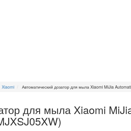
Xiaomi
Автоматический дозатор для мыла Xiaomi MiJia Automa
тор для мыла Xiaomi MiJi
(MJXSJ05XW)