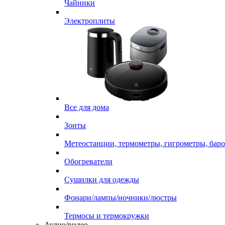
Чайники
Электроплиты
Все для дома
Зонты
Метеостанции, термометры, гигрометры, бар
Обогреватели
Сушилки для одежды
Фонари/лампы/ночники/люстры
Термосы и термокружки
Аудио/видео