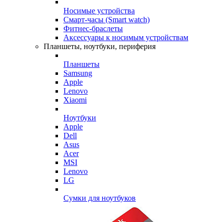
Носимые устройства
Смарт-часы (Smart watch)
Фитнес-браслеты
Аксессуары к носимым устройствам
Планшеты, ноутбуки, периферия
Планшеты
Samsung
Apple
Lenovo
Xiaomi
Ноутбуки
Apple
Dell
Asus
Acer
MSI
Lenovo
LG
Сумки для ноутбуков