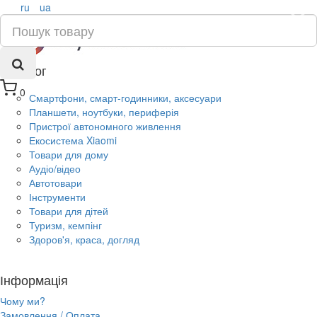
ru
ua
×
Каталог
0
Смартфони, смарт-годинники, аксесуари
Планшети, ноутбуки, периферія
Пристрої автономного живлення
Екосистема Xiaomi
Товари для дому
Аудіо/відео
Автотовари
Інструменти
Товари для дітей
Туризм, кемпінг
Здоров'я, краса, догляд
Інформація
Чому ми?
Замовлення / Оплата