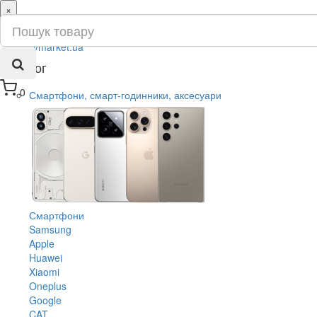
×
ru
ua
Каталог
0
Смартфони, смарт-годинники, аксесуари
Смартфони
Samsung
Apple
Huawei
Xiaomi
Oneplus
Google
CAT