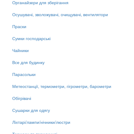
Органайзери для зберігання
Осушувачі, зволожувачі, очищувачі, вентилятори
Праски
Сумки господарські
Чайники
Все для будинку
Парасольки
Метеостанції, термометри, гігрометри, барометри
Обігрівачі
Сушарки для одягу
Ліхтарі/лампи/нічники/люстри
Термоси та термокухлі