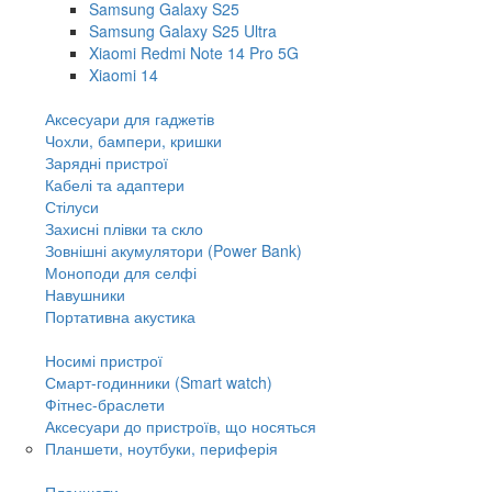
Samsung Galaxy S25
Samsung Galaxy S25 Ultra
Xiaomi Redmi Note 14 Pro 5G
Xiaomi 14
Аксесуари для гаджетів
Чохли, бампери, кришки
Зарядні пристрої
Кабелі та адаптери
Стілуси
Захисні плівки та скло
Зовнішні акумулятори (Power Bank)
Моноподи для селфі
Навушники
Портативна акустика
Носимі пристрої
Смарт-годинники (Smart watch)
Фітнес-браслети
Аксесуари до пристроїв, що носяться
Планшети, ноутбуки, периферія
Планшети