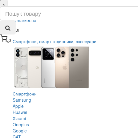
×
ru
ua
Каталог
0
Смартфони, смарт-годинники, аксесуари
Смартфони
Samsung
Apple
Huawei
Xiaomi
Oneplus
Google
CAT