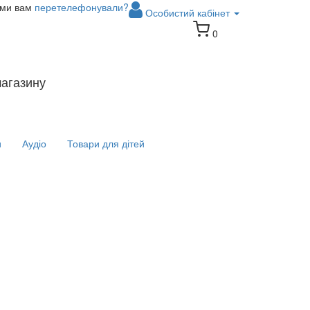
 ми вам
перетелефонували?
Особистий кабінет
0
магазину
и
Аудіо
Товари для дітей