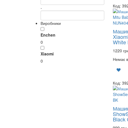
Код: 39
-
Виробники
Машин
Enchen
Xiaomi
White
0
1220 гр
Xiaomi
Немає в
0
Код: 39
Машин
ShowSe
Black
999 грн