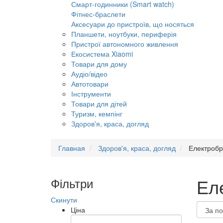
Смарт-годинники (Smart watch)
Фітнес-браслети
Аксесуари до пристроїв, що носяться
Планшети, ноутбуки, периферія
Пристрої автономного живлення
Екосистема Xiaomi
Товари для дому
Аудіо/відео
Автотовари
Інструменти
Товари для дітей
Туризм, кемпінг
Здоров'я, краса, догляд
Главная
Здоров'я, краса, догляд
Електробр
Ел
Фільтри
Скинути
Ціна