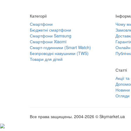
Категорії
Інформ
Смартфони
Чому м
Бюджетні смартфони
Замовле
Смартфони Samsung
Доставк
Смартфони Xiaomi
Гаранті
Смарт-годинники (Smart Watch)
Онлайн 
Безпроводні навушники (TWS)
Публічн
Товари для дітей
Статті
Акції та
Допомог
Новини
Огляди
Все права защищены. 2004-2026 © Skymarket.ua