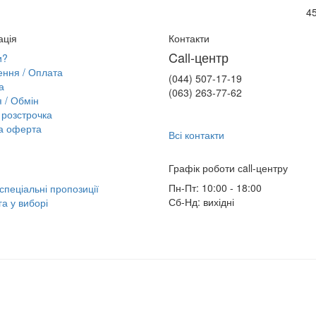
45
ація
Контакти
Call-центр
и?
ння / Оплата
(044) 507-17-19
а
(063) 263-77-62
я / Обмін
розстрочка
а оферта
Всі контакти
Графік роботи сall-центру
Пн-Пт: 10:00 - 18:00
 спеціальні пропозиції
Сб-Нд: вихідні
а у виборі