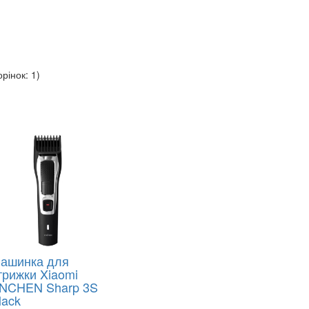
орінок: 1)
ашинка для
трижки Xiaomi
NCHEN Sharp 3S
lack