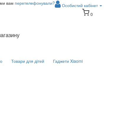
 ми вам
перетелефонували?
Особистий кабінет
0
магазину
іо
Товари для дітей
Гаджети Xiaomi