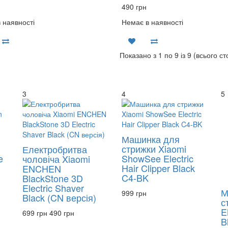
490 грн
 наявності
Немає в наявності
Показано з 1 по 9 із 9 (всього ст
3
4
5
Машинка для
стрижки Xiaomi
Електробритва
e
ShowSee Electric
чоловіча Xiaomi
Hair Clipper Black
ENCHEN
C4-BK
BlackStone 3D
Electric Shaver
М
999 грн
Black (CN версія)
с
E
699 грн
490 грн
B