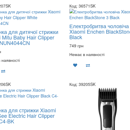
207SK
Код: 36571SK
Електробритва чоловіча
Xiaomi Enchen BlackSton
ка для дитячої стрижки
Black
 Mitu Baby Hair Clipper
 NUN4044CN
749 грн
н
Немає в наявності
 наявності
206SK
Код: 39205SK
ка для стрижки Xiaomi
e Electric Hair Clipper
 C4-BK