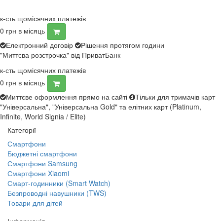
к-сть щомісячних платежів
0
грн в місяць
Електронний договір
Рішення протягом години
"Миттєва розстрочка" від ПриватБанк
к-сть щомісячних платежів
0
грн в місяць
Миттєве оформлення прямо на сайті
Тільки для тримачів карт
"Універсальна", "Універсальна Gold" та елітних карт (Platinum,
Infinite, World Signia / Elite)
Категорії
Смартфони
Бюджетні смартфони
Смартфони Samsung
Смартфони Xiaomi
Смарт-годинники (Smart Watch)
Безпроводні навушники (TWS)
Товари для дітей
Інформація