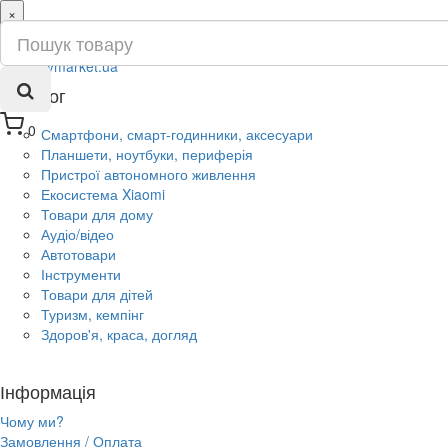
×
ru
ua
Каталог
0
Смартфони, смарт-годинники, аксесуари
Планшети, ноутбуки, периферія
Пристрої автономного живлення
Екосистема Xiaomi
Товари для дому
Аудіо/відео
Автотовари
Інструменти
Товари для дітей
Туризм, кемпінг
Здоров'я, краса, догляд
Інформація
Чому ми?
Замовлення / Оплата