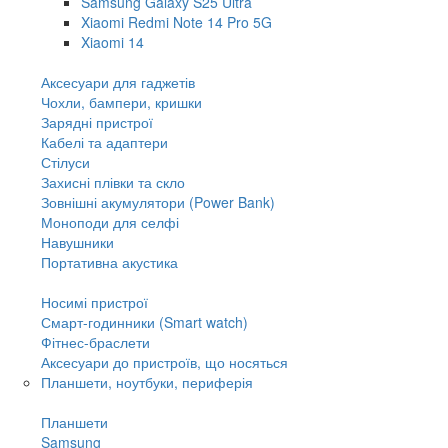
Samsung Galaxy S25 Ultra
Xiaomi Redmi Note 14 Pro 5G
Xiaomi 14
Аксесуари для гаджетів
Чохли, бампери, кришки
Зарядні пристрої
Кабелі та адаптери
Стілуси
Захисні плівки та скло
Зовнішні акумулятори (Power Bank)
Моноподи для селфі
Навушники
Портативна акустика
Носимі пристрої
Смарт-годинники (Smart watch)
Фітнес-браслети
Аксесуари до пристроїв, що носяться
Планшети, ноутбуки, периферія
Планшети
Samsung