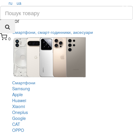
ru
ua
×
Каталог
Смартфони, смарт-годинники, аксесуари
0
Смартфони
Samsung
Apple
Huawei
Xiaomi
Oneplus
Google
CAT
OPPO