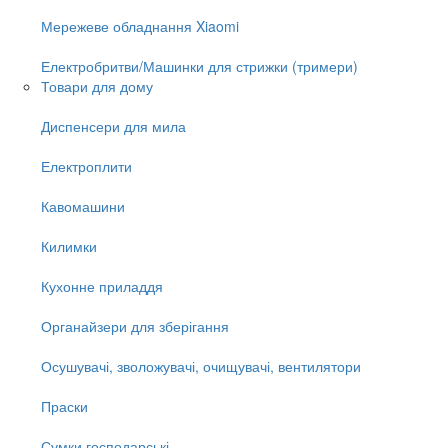
Мережеве обладнання Xiaomi
Електробритви/Машинки для стрижки (тримери)
Товари для дому
Диспенсери для мила
Електроплити
Кавомашини
Килимки
Кухонне приладдя
Органайзери для зберігання
Осушувачі, зволожувачі, очищувачі, вентилятори
Праски
Сумки господарські