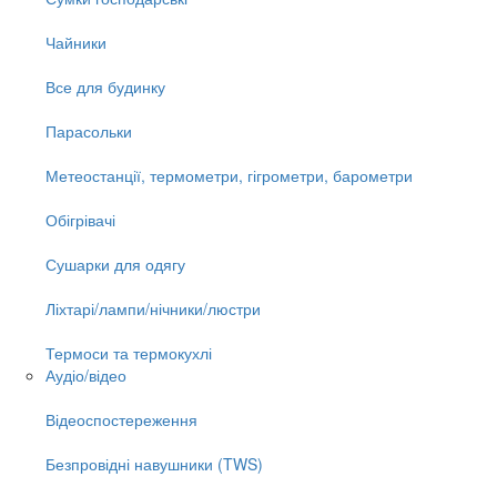
Чайники
Все для будинку
Парасольки
Метеостанції, термометри, гігрометри, барометри
Обігрівачі
Сушарки для одягу
Ліхтарі/лампи/нічники/люстри
Термоси та термокухлі
Аудіо/відео
Відеоспостереження
Безпровідні навушники (TWS)