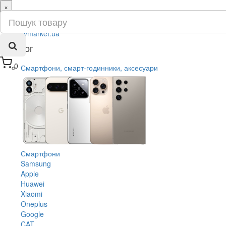
×
ru
ua
Каталог
0
Смартфони, смарт-годинники, аксесуари
Смартфони
Samsung
Apple
Huawei
Xiaomi
Oneplus
Google
CAT