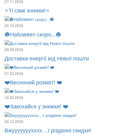
27.11.2024
⭐Ті самі знижки!⭐
24.10.2024
🎃Halloween скоро...🎃
29.06.2024
Доставка енергії від Нової пошти
07.03.2024
❤️Весняний розквіт! ❤️
12.02.2024
❤️Закохайся у знижки! ❤️
24.12.2023
Вжууууууухххх....І різдвяні скидки!