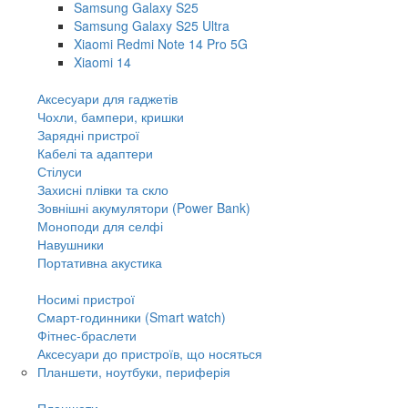
Samsung Galaxy S25
Samsung Galaxy S25 Ultra
Xiaomi Redmi Note 14 Pro 5G
Xiaomi 14
Аксесуари для гаджетів
Чохли, бампери, кришки
Зарядні пристрої
Кабелі та адаптери
Стілуси
Захисні плівки та скло
Зовнішні акумулятори (Power Bank)
Моноподи для селфі
Навушники
Портативна акустика
Носимі пристрої
Смарт-годинники (Smart watch)
Фітнес-браслети
Аксесуари до пристроїв, що носяться
Планшети, ноутбуки, периферія
Планшети