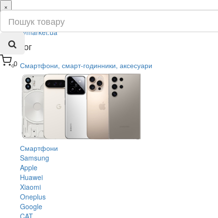
×
ru
ua
Каталог
0
Смартфони, смарт-годинники, аксесуари
Смартфони
Samsung
Apple
Huawei
Xiaomi
Oneplus
Google
CAT