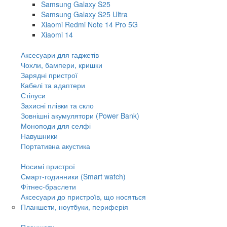
Samsung Galaxy S25
Samsung Galaxy S25 Ultra
Xiaomi Redmi Note 14 Pro 5G
Xiaomi 14
Аксесуари для гаджетів
Чохли, бампери, кришки
Зарядні пристрої
Кабелі та адаптери
Стілуси
Захисні плівки та скло
Зовнішні акумулятори (Power Bank)
Моноподи для селфі
Навушники
Портативна акустика
Носимі пристрої
Смарт-годинники (Smart watch)
Фітнес-браслети
Аксесуари до пристроїв, що носяться
Планшети, ноутбуки, периферія
Планшети