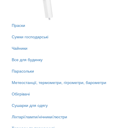
Праски
Сумки господарські
Чайники
Все для будинку
Парасольки
Метеостанції, термометри, гігрометри, барометри
Обігрівачі
Сушарки для одягу
Ліхтарі/лампи/нічники/люстри
Термоси та термокухлі