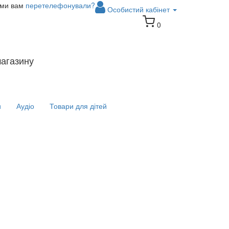
 ми вам
перетелефонували?
Особистий кабінет
0
магазину
и
Аудіо
Товари для дітей