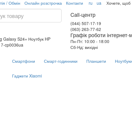
тія / Обмін
Онлайн розстрочка
Контакти
ru
ua
Хочете, щоб
Call-центр
(044) 507-17-19
(063) 263-77-62
Графік роботи інтернет-
g Galaxy S24+
Ноутбук HP
Пн-Пт: 10:00 - 18:00
17-cp0036ua
Сб-Нд: вихідні
Смартфони
Смарт-годинники
Планшети
Ноутбук
Гаджети Xiaomi