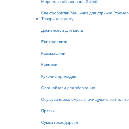
Мережеве обладнання Xiaomi
Електробритви/Машинки для стрижки (тример
Товари для дому
Диспенсери для мила
Електроплити
Кавомашини
Килимки
Кухонне приладдя
Органайзери для зберігання
Осушувачі, зволожувачі, очищувачі, вентилят
Праски
Сумки господарські