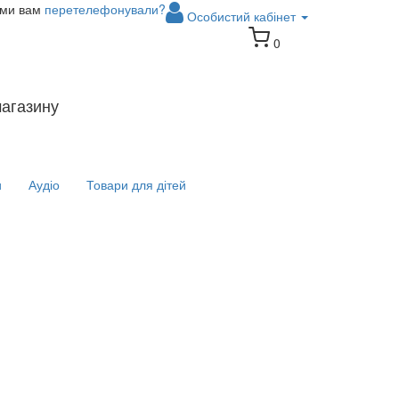
 ми вам
перетелефонували?
Особистий кабінет
0
магазину
и
Аудіо
Товари для дітей