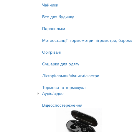
Чайники
Все для будинку
Парасольки
Метеостанції, термометри, гігрометри, баром
Обігрівачі
Сушарки для одягу
Ліхтарі/лампи/нічники/люстри
Термоси та термокухлі
Аудіо/відео
Відеоспостереження