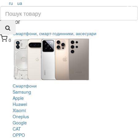
ru
ua
×
Каталог
Смартфони, смарт-годинники, аксесуари
0
Смартфони
Samsung
Apple
Huawei
Xiaomi
Oneplus
Google
CAT
OPPO