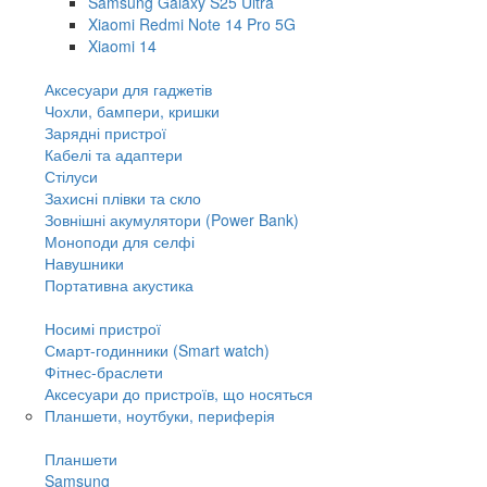
Samsung Galaxy S25 Ultra
Xiaomi Redmi Note 14 Pro 5G
Xiaomi 14
Аксесуари для гаджетів
Чохли, бампери, кришки
Зарядні пристрої
Кабелі та адаптери
Стілуси
Захисні плівки та скло
Зовнішні акумулятори (Power Bank)
Моноподи для селфі
Навушники
Портативна акустика
Носимі пристрої
Смарт-годинники (Smart watch)
Фітнес-браслети
Аксесуари до пристроїв, що носяться
Планшети, ноутбуки, периферія
Планшети
Samsung