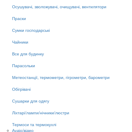
Осушувачі, зволожувачі, очищувачі, вентилятори
Праски
Сумки господарські
Чайники
Все для будинку
Парасольки
Метеостанції, термометри, гігрометри, барометри
Обігрівачі
Сушарки для одягу
Ліхтарі/лампи/нічники/люстри
Термоси та термокухлі
Аудіо/відео