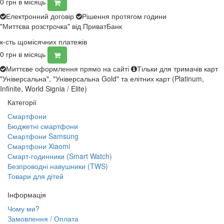
0
грн в місяць
Електронний договір
Рішення протягом години
"Миттєва розстрочка" від ПриватБанк
к-сть щомісячних платежів
0
грн в місяць
Миттєве оформлення прямо на сайті
Тільки для тримачів карт
"Універсальна", "Універсальна Gold" та елітних карт (Platinum,
Infinite, World Signia / Elite)
Категорії
Смартфони
Бюджетні смартфони
Смартфони Samsung
Смартфони Xiaomi
Смарт-годинники (Smart Watch)
Безпроводні навушники (TWS)
Товари для дітей
Інформація
Чому ми?
Замовлення / Оплата