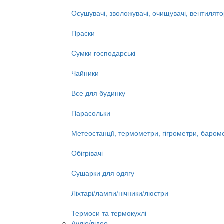
Осушувачі, зволожувачі, очищувачі, вентилят
Праски
Сумки господарські
Чайники
Все для будинку
Парасольки
Метеостанції, термометри, гігрометри, баром
Обігрівачі
Сушарки для одягу
Ліхтарі/лампи/нічники/люстри
Термоси та термокухлі
Аудіо/відео