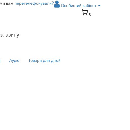
 ми вам
перетелефонували?
Особистий кабінет
0
магазину
и
Аудіо
Товари для дітей