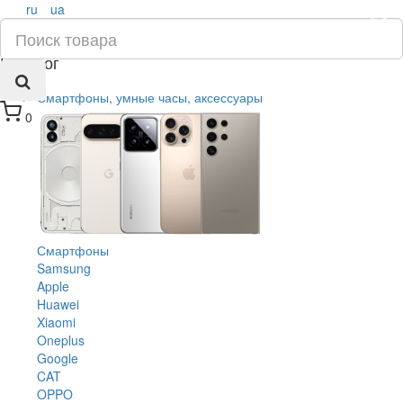
ru
ua
×
Каталог
Смартфоны, умные часы, аксессуары
0
Смартфоны
Samsung
Apple
Huawei
Xiaomi
Oneplus
Google
CAT
OPPO