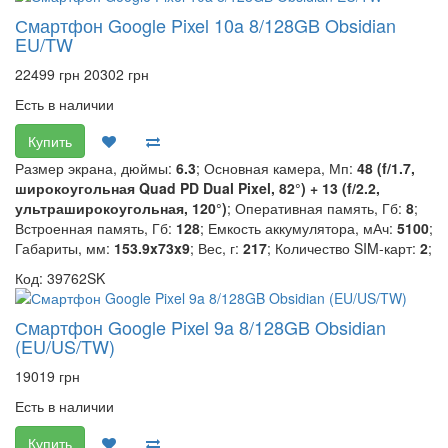
Смартфон Google Pixel 10a 8/128GB Obsidian
EU/TW
22499 грн
20302 грн
Есть в наличии
Купить
Размер экрана, дюймы:
6.3
; Основная камера, Мп:
48 (f/1.7,
широкоугольная Quad PD Dual Pixel, 82°) + 13 (f/2.2,
ультраширокоугольная, 120°)
; Оперативная память, Гб:
8
;
Встроенная память, Гб:
128
; Емкость аккумулятора, мАч:
5100
;
Габариты, мм:
153.9x73x9
; Вес, г:
217
; Количество SIM-карт:
2
;
Код: 39762SK
Смартфон Google Pixel 9a 8/128GB Obsidian
(EU/US/TW)
19019 грн
Есть в наличии
Купить