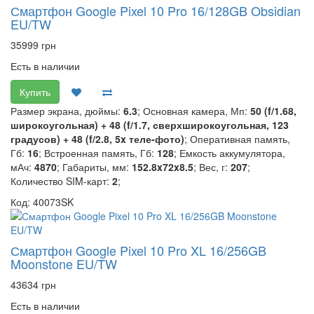
Смартфон Google Pixel 10 Pro 16/128GB Obsidian
EU/TW
35999 грн
Есть в наличии
Купить
Размер экрана, дюймы:
6.3
; Основная камера, Мп:
50 (f/1.68,
широкоугольная) + 48 (f/1.7, сверхширокоугольная, 123
градусов) + 48 (f/2.8, 5x теле-фото)
; Оперативная память,
Гб:
16
; Встроенная память, Гб:
128
; Емкость аккумулятора,
мАч:
4870
; Габариты, мм:
152.8x72x8.5
; Вес, г:
207
;
Количество SIM-карт:
2
;
Код: 40073SK
Смартфон Google Pixel 10 Pro XL 16/256GB
Moonstone EU/TW
43634 грн
Есть в наличии