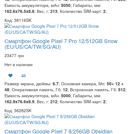
Емкость аккумулятора, мАч:
5050
; Габариты, мм:
162.6x76.5x8.8
; Вес, г:
213
; Количество SIM-карт:
2
;
Код: 38116SK
Смартфон Google Pixel 7 Pro 12/512GB Snow
(EU/US/CA/TW/SG/AU)
23477 грн
Нет в наличии
Размер экрана, дюймы:
6.7
; Основная камера, Мп:
50+ 12 +
48
; Оперативная память, Гб:
12
; Встроенная память, Гб:
512
;
Емкость аккумулятора, мАч:
5000
; Габариты, мм:
162.9x76.6x8.9
; Вес, г:
212
; Количество SIM-карт:
2
;
Код: 36282SK
Смартфон Google Pixel 7 8/256GB Obsidian