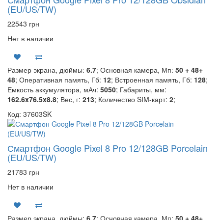
(EU/US/TW)
22543 грн
Нет в наличии
Размер экрана, дюймы:
6.7
; Основная камера, Мп:
50 + 48+
48
; Оперативная память, Гб:
12
; Встроенная память, Гб:
128
;
Емкость аккумулятора, мАч:
5050
; Габариты, мм:
162.6x76.5x8.8
; Вес, г:
213
; Количество SIM-карт:
2
;
Код: 37603SK
Смартфон Google Pixel 8 Pro 12/128GB Porcelain
(EU/US/TW)
21783 грн
Нет в наличии
Размер экрана, дюймы:
6.7
; Основная камера, Мп:
50 + 48+