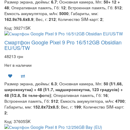
Размер экрана, дюймы:
6.7
; Основная камера, Мп:
50+ 12 +
48
; Оперативная память, Гб:
12
; Встроенная память, Гб:
512
;
Емкость аккумулятора, мАч:
5000
; Габариты, мм:
162.9x76.6x8.9
; Вес, г:
212
; Количество SIM-карт:
2
;
Код: 39271SK
Смартфон Google Pixel 9 Pro 16/512GB Obsidian
EU/US/TW
48213 грн
Нет в наличии
Размер экрана, дюймы:
6.3
; Основная камера, Мп:
50 (f/1.68,
ширококутна) + 48 (f/1.7, надширококутна, 123 градусів) +
48 (f/2.8, 5x теле-фото)
; Оперативная память, Гб:
16
;
Встроенная память, Гб:
512
; Емкость аккумулятора, мАч:
4700
;
Габариты, мм:
152.8x72x8.5
; Вес, г:
199
; Количество SIM-карт:
2
;
Код: 37605SK