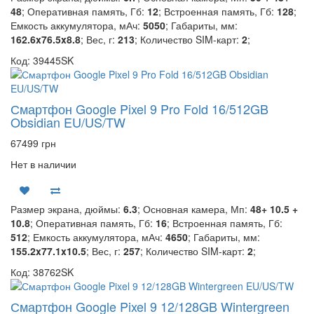
48
; Оперативная память, Гб:
12
; Встроенная память, Гб:
128
;
Емкость аккумулятора, мАч:
5050
; Габариты, мм:
162.6x76.5x8.8
; Вес, г:
213
; Количество SIM-карт:
2
;
Код: 39445SK
Смартфон Google Pixel 9 Pro Fold 16/512GB
Obsidian EU/US/TW
67499 грн
Нет в наличии
Размер экрана, дюймы:
6.3
; Основная камера, Мп:
48+ 10.5 +
10.8
; Оперативная память, Гб:
16
; Встроенная память, Гб:
512
; Емкость аккумулятора, мАч:
4650
; Габариты, мм:
155.2x77.1x10.5
; Вес, г:
257
; Количество SIM-карт:
2
;
Код: 38762SK
Смартфон Google Pixel 9 12/128GB Wintergreen