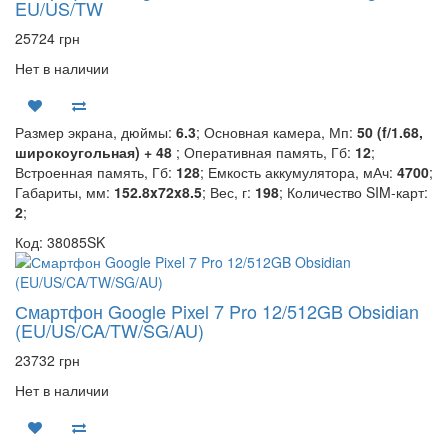
EU/US/TW
25724 грн
Нет в наличии
Размер экрана, дюймы:
6.3
; Основная камера, Мп:
50 (f/1.68,
широкоугольная) + 48
; Оперативная память, Гб:
12
;
Встроенная память, Гб:
128
; Емкость аккумулятора, мАч:
4700
;
Габариты, мм:
152.8x72x8.5
; Вес, г:
198
; Количество SIM-карт:
2
;
Код: 38085SK
Смартфон Google Pixel 7 Pro 12/512GB Obsidian
(EU/US/CA/TW/SG/AU)
23732 грн
Нет в наличии