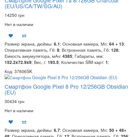
Смартфон Google Pixel 7a 8/128GB Charcoal
(EU/US/CA/TW/SG/AU)
14250 грн
Нет в наличии
Размер экрана, дюймы:
6.1
; Основная камера, Мп:
64 + 13
;
Оперативная память, Гб:
8
; Встроенная память, Гб:
128
;
Емкость аккумулятора, мАч:
4385
; Габариты, мм:
152.2x72.9x9
; Вес, г:
193.5
; Количество SIM-карт:
1
;
Код: 37606SK
Смартфон Google Pixel 8 Pro 12/256GB Obsidian
(EU)
30434 грн
Нет в наличии
Размер экрана, дюймы:
6.7
; Основная камера, Мп:
50 + 48+
48
; Оперативная память, Гб:
12
; Встроенная память, Гб:
256
;