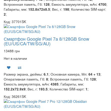
Встроенная память, Гб:
128
; Емкость аккумулятора, мАч:
4700
;
Габариты, мм:
152.8x72x8.5
; Вес, г:
198
; Количество SIM-карт:
2
;
Код: 37701SK
Смартфон Google Pixel 7a 8/128GB Snow
(EU/US/CA/TW/SG/AU)
13488 грн
Нет в наличии
Размер экрана, дюймы:
6.1
; Основная камера, Мп:
64 + 13
;
Оперативная память, Гб:
8
; Встроенная память, Гб:
128
;
Емкость аккумулятора, мАч:
4385
; Габариты, мм:
152.2x72.9x9
; Вес, г:
193.5
; Количество SIM-карт:
1
;
Код: 36261SK