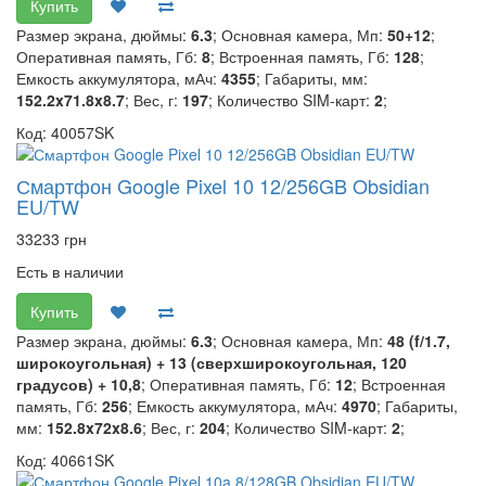
Купить
Размер экрана, дюймы:
6.3
; Основная камера, Мп:
50+12
;
Оперативная память, Гб:
8
; Встроенная память, Гб:
128
;
Емкость аккумулятора, мАч:
4355
; Габариты, мм:
152.2x71.8x8.7
; Вес, г:
197
; Количество SIM-карт:
2
;
Код: 40057SK
Смартфон Google Pixel 10 12/256GB Obsidian
EU/TW
33233 грн
Есть в наличии
Купить
Размер экрана, дюймы:
6.3
; Основная камера, Мп:
48 (f/1.7,
широкоугольная) + 13 (сверхширокоугольная, 120
градусов) + 10,8
; Оперативная память, Гб:
12
; Встроенная
память, Гб:
256
; Емкость аккумулятора, мАч:
4970
; Габариты,
мм:
152.8x72x8.6
; Вес, г:
204
; Количество SIM-карт:
2
;
Код: 40661SK