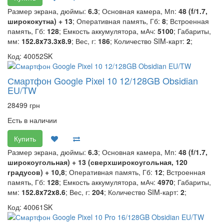
Размер экрана, дюймы:
6.3
; Основная камера, Мп:
48 (f/1.7,
ширококутна) + 13
; Оперативная память, Гб:
8
; Встроенная
память, Гб:
128
; Емкость аккумулятора, мАч:
5100
; Габариты,
мм:
152.8x73.3x8.9
; Вес, г:
186
; Количество SIM-карт:
2
;
Код: 40052SK
Смартфон Google Pixel 10 12/128GB Obsidian
EU/TW
28499 грн
Есть в наличии
Купить
Размер экрана, дюймы:
6.3
; Основная камера, Мп:
48 (f/1.7,
широкоугольная) + 13 (сверхширокоугольная, 120
градусов) + 10,8
; Оперативная память, Гб:
12
; Встроенная
память, Гб:
128
; Емкость аккумулятора, мАч:
4970
; Габариты,
мм:
152.8x72x8.6
; Вес, г:
204
; Количество SIM-карт:
2
;
Код: 40061SK