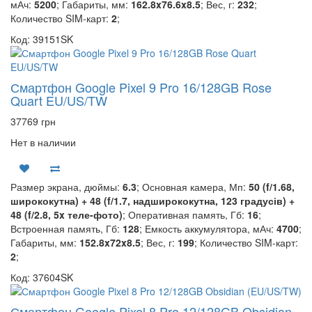
мАч:
5200
; Габариты, мм:
162.8x76.6x8.5
; Вес, г:
232
;
Количество SIM-карт:
2
;
Код: 39151SK
Смартфон Google Pixel 9 Pro 16/128GB Rose
Quart EU/US/TW
37769 грн
Нет в наличии
Размер экрана, дюймы:
6.3
; Основная камера, Мп:
50 (f/1.68,
ширококутна) + 48 (f/1.7, надширококутна, 123 градусів) +
48 (f/2.8, 5x теле-фото)
; Оперативная память, Гб:
16
;
Встроенная память, Гб:
128
; Емкость аккумулятора, мАч:
4700
;
Габариты, мм:
152.8x72x8.5
; Вес, г:
199
; Количество SIM-карт:
2
;
Код: 37604SK
Смартфон Google Pixel 8 Pro 12/128GB Obsidian