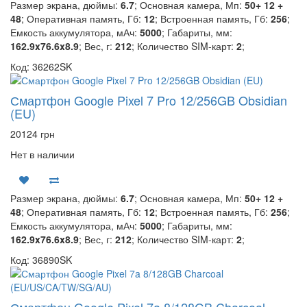
Размер экрана, дюймы:
6.7
; Основная камера, Мп:
50+ 12 +
48
; Оперативная память, Гб:
12
; Встроенная память, Гб:
256
;
Емкость аккумулятора, мАч:
5000
; Габариты, мм:
162.9x76.6x8.9
; Вес, г:
212
; Количество SIM-карт:
2
;
Код: 36262SK
Смартфон Google Pixel 7 Pro 12/256GB Obsidian
(EU)
20124 грн
Нет в наличии
Размер экрана, дюймы:
6.7
; Основная камера, Мп:
50+ 12 +
48
; Оперативная память, Гб:
12
; Встроенная память, Гб:
256
;
Емкость аккумулятора, мАч:
5000
; Габариты, мм:
162.9x76.6x8.9
; Вес, г:
212
; Количество SIM-карт:
2
;
Код: 36890SK