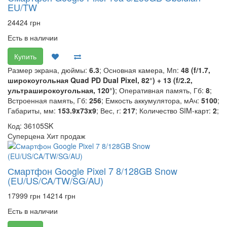
EU/TW
24424 грн
Есть в наличии
Купить
Размер экрана, дюймы:
6.3
; Основная камера, Мп:
48 (f/1.7,
широкоугольная Quad PD Dual Pixel, 82°) + 13 (f/2.2,
ультраширокоугольная, 120°)
; Оперативная память, Гб:
8
;
Встроенная память, Гб:
256
; Емкость аккумулятора, мАч:
5100
;
Габариты, мм:
153.9x73x9
; Вес, г:
217
; Количество SIM-карт:
2
;
Код: 36105SK
Суперцена
Хит продаж
Смартфон Google Pixel 7 8/128GB Snow
(EU/US/CA/TW/SG/AU)
17999 грн
14214 грн
Есть в наличии