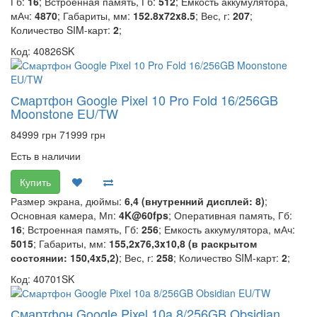
Гб:
16
; Встроенная память, Гб:
512
; Емкость аккумулятора,
мАч:
4870
; Габариты, мм:
152.8x72x8.5
; Вес, г:
207
;
Количество SIM-карт:
2
;
Код: 40826SK
Смартфон Google Pixel 10 Pro Fold 16/256GB
Moonstone EU/TW
84999 грн
71999 грн
Есть в наличии
Купить
Размер экрана, дюймы:
6,4 (внутренний дисплей: 8)
;
Основная камера, Мп:
4K@60fps
; Оперативная память, Гб:
16
; Встроенная память, Гб:
256
; Емкость аккумулятора, мАч:
5015
; Габариты, мм:
155,2x76,3x10,8 (в раскрытом
состоянии: 150,4x5,2)
; Вес, г:
258
; Количество SIM-карт:
2
;
Код: 40701SK
Смартфон Google Pixel 10a 8/256GB Obsidian