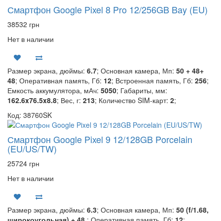
Смартфон Google Pixel 8 Pro 12/256GB Bay (EU)
38532 грн
Нет в наличии
Размер экрана, дюймы:
6.7
; Основная камера, Мп:
50 + 48+
48
; Оперативная память, Гб:
12
; Встроенная память, Гб:
256
;
Емкость аккумулятора, мАч:
5050
; Габариты, мм:
162.6x76.5x8.8
; Вес, г:
213
; Количество SIM-карт:
2
;
Код: 38760SK
Смартфон Google Pixel 9 12/128GB Porcelain
(EU/US/TW)
25724 грн
Нет в наличии
Размер экрана, дюймы:
6.3
; Основная камера, Мп:
50 (f/1.68,
широкоугольная) + 48
; Оперативная память, Гб:
12
;