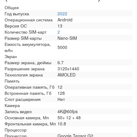
Общее
Год выпуска
2022
Операционная система
Android
Версия ОС
13
Количество SIM-карт
2
Размер SIM-карты
Nano-SIM
Емкость аккумулятора,
5000
мАч
Экран
Размер экрана, дюймы
6.7
Разрешение экрана
3120х1440
Технология экрана
AMOLED
Память
Оперативная память, Гб
12
Встроенная память, Гб
128
Слот расширения
Нет
Камера
Запись видео
4K@60fps
Основная камера, Мп
50+ 12 + 48
Фронтальная камера, Мп
10.8
Процессор
Процессор
Google Tensor G2