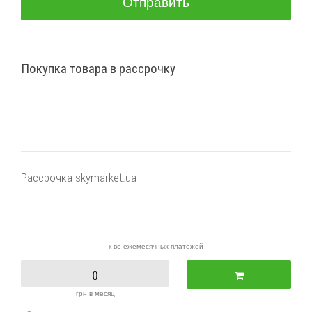
Отправить
Покупка товара в рассрочку
Рассрочка skymarket.ua
к-во ежемесячных платежей
0
грн в месяц