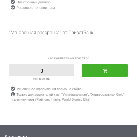
Электронный договор
Решение в течении часа
"Мгновенная рассрочка" от ПриватБанк
к-во ежемесячных платежей
0
грн в месяц
Мгновенное оформления прямо на сайте
Только для держателей карт "Универсальная", "Универсальная Gold"
и элитных карт (Platinum, Infinite, World Signia / Elite)
Категории