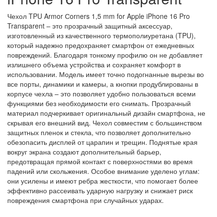
Чехол TPU Armor Сorners 1,5 mm for Apple iPhone 16 Pro
Transparent – это прозрачный защитный аксессуар,
изготовленный из качественного термополиуретана (TPU),
который надежно предохраняет смартфон от ежедневных
повреждений. Благодаря тонкому профилю он не добавляет
излишнего объема устройства и сохраняет комфорт в
использовании. Модель имеет точно подогнанные вырезы во
все порты, динамики и камеры, а кнопки продублированы в
корпусе чехла – это позволяет удобно пользоваться всеми
функциями без необходимости его снимать. Прозрачный
материал подчеркивает оригинальный дизайн смартфона, не
скрывая его внешний вид. Чехол совместим с большинством
защитных пленок и стекла, что позволяет дополнительно
обезопасить дисплей от царапин и трещин. Поднятые края
вокруг экрана создают дополнительный барьер,
предотвращая прямой контакт с поверхностями во время
падений или скольжения. Особое внимание уделено углам:
они усилены и имеют ребра жесткости, что помогает более
эффективно рассеивать ударную нагрузку и снижает риск
повреждения смартфона при случайных ударах.