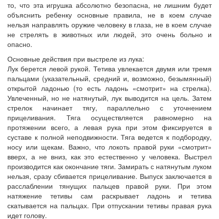
то, что эта игрушка абсолютно безопасна, не лишним будет
объяснить ребенку основные правила, не в коем случае
нельзя направлять оружие человеку в глаза, не в коем случае
не стрелять в животных или людей, это очень больно и
опасно.
Основные действия при выстреле из лука:
Лук берется левой рукой. Тетива увлекается двумя или тремя
пальцами (указательный, средний и, возможно, безымянный)
открытой ладонью (то есть ладонь «смотрит» на стрелка).
Увлеченный, но не натянутый, лук выводится на цель. Затем
стрелок начинает тягу, параллельно с уточнением
прицеливания. Тяга осуществляется равномерно на
протяжении всего, а левая рука при этом фиксируется в
суставе к полной неподвижности. Тяга ведется к подбородку,
носу или щекам. Важно, что локоть правой руки «смотрит»
вверх, а не вниз, как это естественно у человека. Выстрел
производится как окончание тяги. Замирать с натянутым луком
нельзя, сразу сбивается прицеливание. Выпуск заключается в
расслаблении тянущих пальцев правой руки. При этом
натяжение тетивы сам раскрывает ладонь и тетива
скатывается на пальцах. При отпускании тетивы правая рука
идет голову.