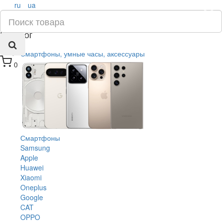
ru
ua
×
Каталог
Смартфоны, умные часы, аксессуары
0
Смартфоны
Samsung
Apple
Huawei
Xiaomi
Oneplus
Google
CAT
OPPO