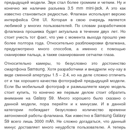
предыдущей модели. Звук стал более громким и четким. Ну и
конечно же наличие разъема 3.5 mm mini-jack. А это как
известно становиться редкостью. Флагман использует версию
интерфейса One UI. Которая в свою очередь является
любимой у многих пользователей. По словам разработчиков
флагмана прошивка будет актуальна в течении двух лет. Но
стоит учесть тот факт, что уже с момента выхода прошло уже
более полтора года. Относительно разблокировки флагмана,
предусмотрено много способов, а именно с помощью
сканировки пальца, а также сканирование сетчатки глаза.
Относительно камеры, то безусловно это достоинство
смартфона Samsung. Хотя разработчики и внедрили ноу-хау в
виде сменной апертуры 1.5 – 2.4, но на деле сложно отличить
от и так хорошего качества фотографий предыдущей модели.
Если Вы мобильный фотограф и размышляете какую модель
стоит купить, то конечно же первым делом стоит обратить
внимание на Galaxy S9. Много хорошего было сказано о
данной модели, пора перейти и к минусам. И в данной
категории побеждает безусловно количество времени
автономной работы флагмана. Как известно в Samsung Galaxy
S9 всего лишь 3000 mAh. Не сложно догадаться, что данный
минус доставляет много неудобств пользователю. А теперь