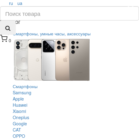
ru
ua
×
Каталог
Смартфоны, умные часы, аксессуары
0
Смартфоны
Samsung
Apple
Huawei
Xiaomi
Oneplus
Google
CAT
OPPO