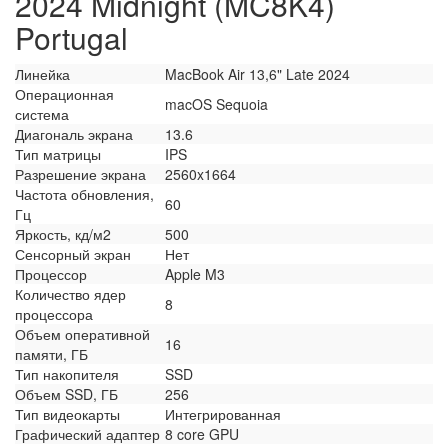
2024 Midnight (MC8K4)
Portugal
Линейка
MacBook Air 13,6" Late 2024
Операционная
macOS Sequoia
система
Диагональ экрана
13.6
Тип матрицы
IPS
Разрешение экрана
2560x1664
Частота обновления,
60
Гц
Яркость, кд/м2
500
Сенсорный экран
Нет
Процессор
Apple M3
Количество ядер
8
процессора
Объем оперативной
16
памяти, ГБ
Тип накопителя
SSD
Объем SSD, ГБ
256
Тип видеокарты
Интегрированная
Графический адаптер
8 core GPU