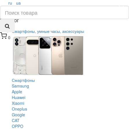
ru
ua
×
Каталог
Смартфоны, умные часы, аксессуары
0
Смартфоны
Samsung
Apple
Huawei
Xiaomi
Oneplus
Google
CAT
OPPO