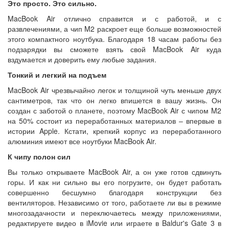
Это просто. Это сильно.
MacBook Air отлично справится и с работой, и с
развлечениями, а чип M2 раскроет еще больше возможностей
этого компактного ноутбука. Благодаря 18 часам работы без
подзарядки вы сможете взять свой MacBook Air куда
вздумается и доверить ему любые задания.
Тонкий и легкий на подъем
MacBook Air чрезвычайно легок и толщиной чуть меньше двух
сантиметров, так что он легко впишется в вашу жизнь. Он
создан с заботой о планете, поэтому MacBook Air с чипом M2
на 50% состоит из переработанных материалов – впервые в
истории Apple. Кстати, крепкий корпус из переработанного
алюминия имеют все ноутбуки MacBook Air.
К чипу полон сил
Вы только открываете MacBook Air, а он уже готов сдвинуть
горы. И как ни сильно вы его погрузите, он будет работать
совершенно бесшумно благодаря конструкции без
вентиляторов. Независимо от того, работаете ли вы в режиме
многозадачности и переключаетесь между приложениями,
редактируете видео в iMovie или играете в Baldur's Gate 3 в