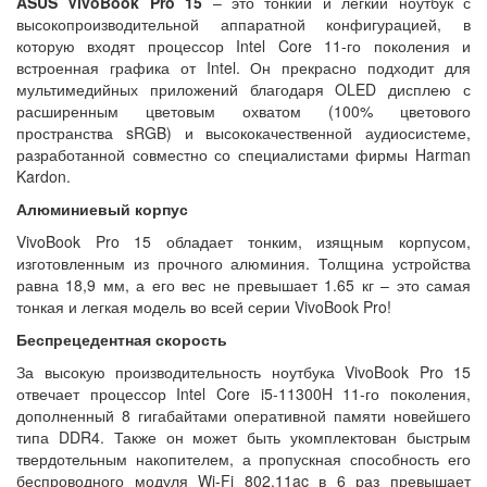
ASUS VivoBook Pro 15
– это тонкий и легкий ноутбук с
высокопроизводительной аппаратной конфигурацией, в
которую входят процессор Intel Core 11-го поколения и
встроенная графика от Intel. Он прекрасно подходит для
мультимедийных приложений благодаря OLED дисплею с
расширенным цветовым охватом (100% цветового
пространства sRGB) и высококачественной аудиосистеме,
разработанной совместно со специалистами фирмы Harman
Kardon.
Алюминиевый корпус
VivoBook Pro 15 обладает тонким, изящным корпусом,
изготовленным из прочного алюминия. Толщина устройства
равна 18,9 мм, а его вес не превышает 1.65 кг – это самая
тонкая и легкая модель во всей серии VivoBook Pro!
Беспрецедентная скорость
За высокую производительность ноутбука VivoBook Pro 15
отвечает процессор Intel Core i5-11300H 11-го поколения,
дополненный 8 гигабайтами оперативной памяти новейшего
типа DDR4. Также он может быть укомплектован быстрым
твердотельным накопителем, а пропускная способность его
беспроводного модуля Wi-Fi 802.11ac в 6 раз превышает