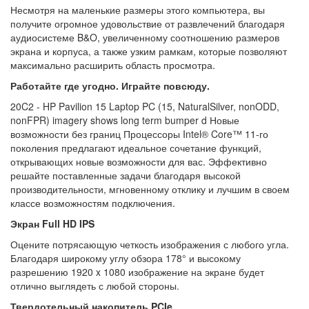
Несмотря на маленькие размеры этого компьютера, вы
получите огромное удовольствие от развлечений благодаря
аудиосистеме B&O, увеличенному соотношению размеров
экрана и корпуса, а также узким рамкам, которые позволяют
максимально расширить область просмотра.
Работайте где угодно. Играйте повсюду.
20C2 - HP Pavilion 15 Laptop PC (15, NaturalSilver, nonODD,
nonFPR) imagery shows long term bumper d Новые
возможности без границ Процессоры Intel® Core™ 11-го
поколения предлагают идеальное сочетание функций,
открывающих новые возможности для вас. Эффективно
решайте поставленные задачи благодаря высокой
производительности, мгновенному отклику и лучшим в своем
классе возможностям подключения.
Экран Full HD IPS
Оцените потрясающую четкость изображения с любого угла.
Благодаря широкому углу обзора 178° и высокому
разрешению 1920 x 1080 изображение на экране будет
отлично выглядеть с любой стороны.
Твердотельный накопитель PCIe