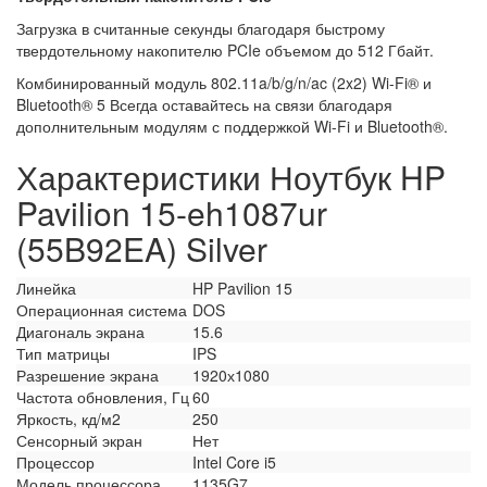
Загрузка в считанные секунды благодаря быстрому
твердотельному накопителю PCIe объемом до 512 Гбайт.
Комбинированный модуль 802.11a/b/g/n/ac (2x2) Wi-Fi® и
Bluetooth® 5 Всегда оставайтесь на связи благодаря
дополнительным модулям с поддержкой Wi-Fi и Bluetooth®.
Характеристики Ноутбук HP
Pavilion 15-eh1087ur
(55B92EA) Silver
Линейка
HP Pavilion 15
Операционная система
DOS
Диагональ экрана
15.6
Тип матрицы
IPS
Разрешение экрана
1920х1080
Частота обновления, Гц
60
Яркость, кд/м2
250
Сенсорный экран
Нет
Процессор
Intel Core i5
Модель процессора
1135G7