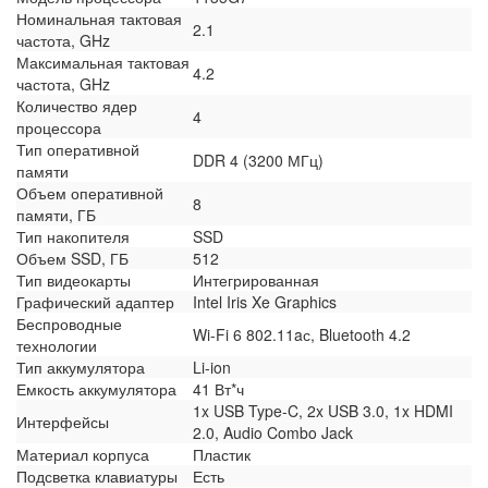
Номинальная тактовая
2.1
частота, GHz
Максимальная тактовая
4.2
частота, GHz
Количество ядер
4
процессора
Тип оперативной
DDR 4 (3200 МГц)
памяти
Объем оперативной
8
памяти, ГБ
Тип накопителя
SSD
Объем SSD, ГБ
512
Тип видеокарты
Интегрированная
Графический адаптер
Intel Iris Xe Graphics
Беспроводные
Wi-Fi 6 802.11aс, Bluetooth 4.2
технологии
Тип аккумулятора
Li-ion
Емкость аккумулятора
41 Вт*ч
1x USB Type-C, 2x USB 3.0, 1x HDMI
Интерфейсы
2.0, Audio Combo Jack
Материал корпуса
Пластик
Подсветка клавиатуры
Есть