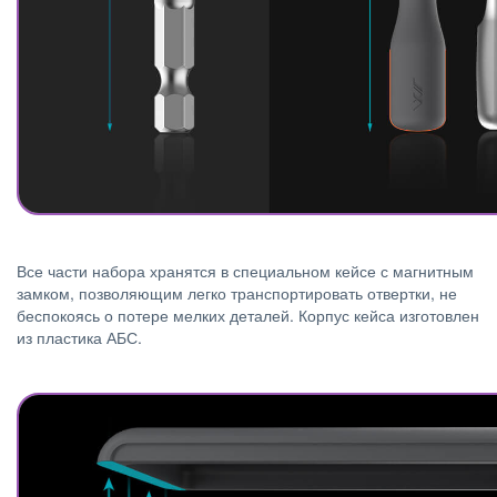
Все части набора хранятся в специальном кейсе с магнитным
замком, позволяющим легко транспортировать отвертки, не
беспокоясь о потере мелких деталей. Корпус кейса изготовлен
из пластика АБС.