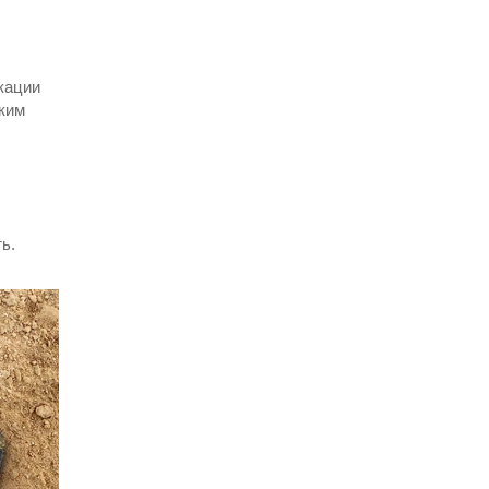
кации
аким
ь.