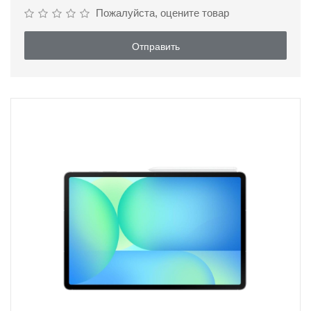
Пожалуйста, оцените товар
Основная камера, Мп
13
Отправить
Фронтальная камера, Мп
12
Процессор
Процессор
Samsung Exynos 1580
Количество ядер
8
Частота процессора,
2900
ГГц
Графический процессор
Xclipse 540
Коммуникации
Wi-Fi
802.11ax