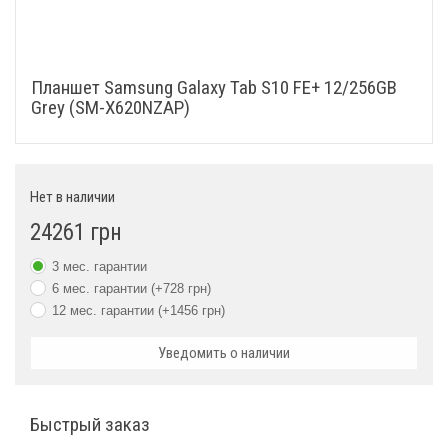
Bluetooth
5.3
Модуль 3G/4G(LTE)/5G
Есть
Планшет Samsung Galaxy Tab S10 FE+ 12/256GB
GPS, GLONASS, BDS,
Grey (SM-X620NZAP)
Навигация
GALILEO
Физические характеристики
Нет в наличии
Габариты, мм
300.6x194.7x6
24261 грн
Вес, г
664
3 мес. гарантии
6 мес. гарантии (+728 грн)
Цвет
Серый
12 мес. гарантии (+1456 грн)
Дополнительно
Уведомить о наличии
Интерфейсы
USB Type-C (2.0)
Быстрый заказ
Гарантия
3 месяца