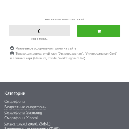
к-во ежемесячных платежей
0
грн в месяц
Мгновенное оформления прямо на сайте
Только для держателей карт "Универсальная", "Универсальная Gold"
и элитных карт (Platinum, Infinite, World Signia / Elite)
Категории
Смартфоны
Бюджетные смартфоны
Смартфоны Samsung
Смартфоны Xiaomi
Смарт часы (Smart Watch)
Беспроводные наушники (TWS)