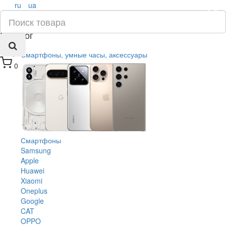
ru
ua
×
Каталог
Смартфоны, умные часы, аксессуары
0
Смартфоны
Samsung
Apple
Huawei
Xiaomi
Oneplus
Google
CAT
OPPO