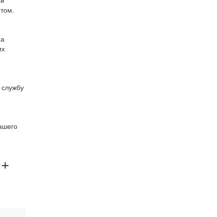
 и
том.
на
их
 службу
ашего
 +