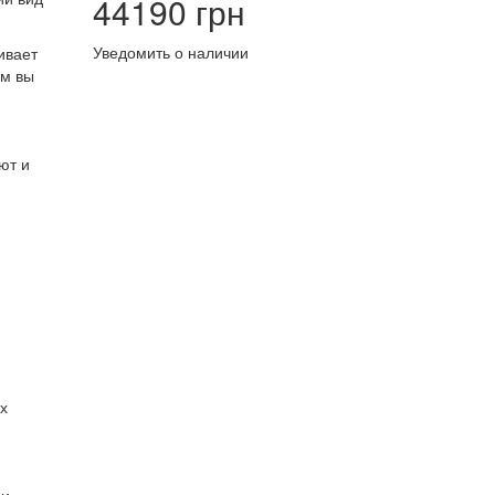
44190 грн
Уведомить о наличии
ивает
ам вы
ют и
х