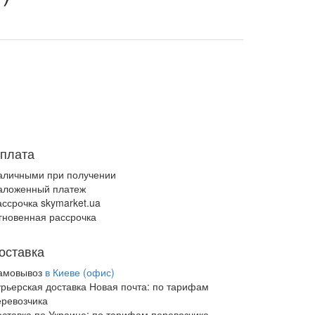
плата
аличными при получении
аложенный платеж
ассрочка skymarket.ua
гновенная рассрочка
оставка
амовывоз
в Киеве (офис)
урьерская доставка Новая почта:
по тарифам
еревозчика
оставка по Украине:
по тарифам перевозчика