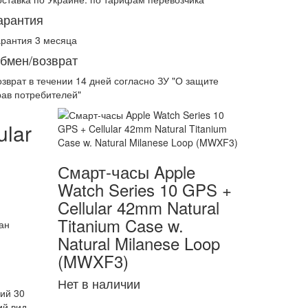
арантия
арантия 3 месяца
бмен/возврат
озврат в течении
14 дней
согласно ЗУ "О защите
рав потребителей"
ular
Смарт-часы Apple
Watch Series 10 GPS +
Cellular 42mm Natural
Titanium Case w.
ан
Natural Milanese Loop
(MWXF3)
Нет в наличии
ий 30
ий вид