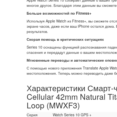
Apple Watch Series 10 собирает данные о ваших тре
многое другое. Благодаря этим данным вы сможете
Больше возможностей по Fitness+
Используя Apple Watch из Fitness+, вы сможете от
экране часов, даже если ваш iPhone остался дом
результатов.
Скорая помощь в критических ситуациях
Series 10 оснащены функцией распознавания паден
спасения и передадут данные о вашем местополож
Мгновенные переводы и автоматические опов
С помощью нового приложения Translate Apple Wat
местоположения. Теперь можно переводить даже бе
Характеристики Смарт-ч
Cellular 42mm Natural Ti
Loop (MWXF3)
Серия
Watch Series 10 GPS +