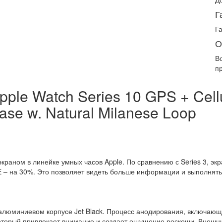
Г
Г
О
В
п
le Watch Series 10 GPS + Cell
ase w. Natural Milanese Loop
краном в линейке умных часов Apple. По сравнению с Series 3, экр
 SE – на 30%. Это позволяет видеть больше информации и выполнять
алюминиевом корпусе Jet Black. Процесс анодирования, включающ
 который привлекает внимание и создает ощущение роскоши. Внешн