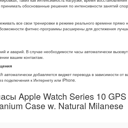
нировках, таких как интенсивность нагрузки, время восстановления
 принимать обоснованные решения по интенсивности занятий спор
слеживать все свои тренировки в режиме реального времени прямо 
а. Возможности фитнес-программы расширены для достижения лучш
ий и аварий. В случае необходимости часы автоматически вызовут
ении вашим контактам.
ещения
ch автоматически добавляется виджет перевода в зависимости от в
з подключения к Интернету или iPhone.
асы Apple Watch Series 10 GPS
tanium Case w. Natural Milanese