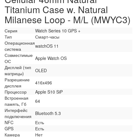
Titanium Case w. Natural
Milanese Loop - M/L (MWYC3)
Серия
Watch Series 10 GPS +
Тип
Смарт-часы
Операционная
watchOS 11
система
Совместимые
Apple Watch OS
ОС
Дисплей (тип
OLED
матрицы)
Разрешение
416x496
дисплея
Процессор
Apple S10 SiP
Встроенная
64
память, Гб
Интерфейс
Bluetooth 5.3
подключения
NFC
Есть
GPS
Есть
Камера
Нет