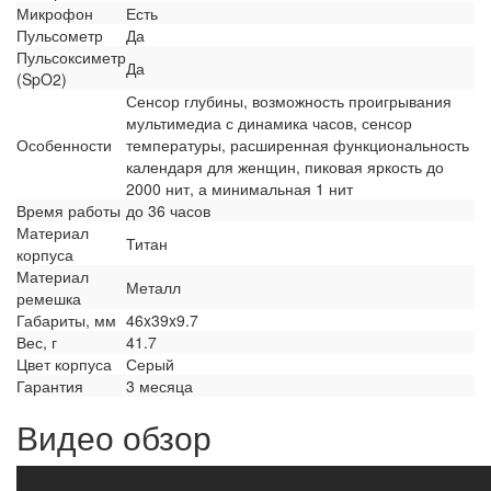
Микрофон
Есть
Пульсометр
Да
Пульсоксиметр
Да
(SpO2)
Сенсор глубины, возможность проигрывания
мультимедиа с динамика часов, сенсор
Особенности
температуры, расширенная функциональность
календаря для женщин, пиковая яркость до
2000 нит, а минимальная 1 нит
Время работы
до 36 часов
Материал
Титан
корпуса
Материал
Металл
ремешка
Габариты, мм
46x39x9.7
Вес, г
41.7
Цвет корпуса
Серый
Гарантия
3 месяца
Видео обзор