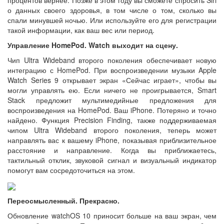
процентов вернее. Позже в этом году вы сможете спросить Siri
о данных своего здоровья, в том числе о том, сколько вы
спали минувшей ночью. Или используйте его для регистрации
такой информации, как ваш вес или период.
Управление HomePod. Watch выходит на сцену.
Чип Ultra Wideband второго поколения обеспечивает новую
интеграцию с HomePod. При воспроизведении музыки Apple
Watch Series 9 открывает экран «Сейчас играет», чтобы вы
могли управлять ею. Если ничего не проигрывается, Smart
Stack предложит мультимедийные предложения для
воспроизведения на HomePod. Ваш iPhone. Потеряно и точно
найдено. Функция Precision Finding, также поддерживаемая
чипом Ultra Wideband второго поколения, теперь может
направлять вас к вашему iPhone, показывая приблизительное
расстояние и направление. Когда вы приближаетесь,
тактильный отклик, звуковой сигнал и визуальный индикатор
помогут вам сосредоточиться на этом.
Переосмысленный. Прекрасно.
Обновление watchOS 10 приносит больше на ваш экран, чем