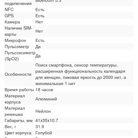
Bluetooth 5.3
подключения
NFC
Есть
GPS
Есть
Камера
Нет
Наличие SIM-
Нет
карты
Микрофон
Есть
Пульсометр
Да
Пульсоксиметр
Да
(SpO2)
Поиск смартфона, сенсор температуры,
расширенная функциональность календаря
Особенности
для женщин, пиковая яркость до 2000 нит, а
минимальная 1 нит
Время работы
18 часов
Материал
Алюминий
корпуса
Материал
Нейлон
ремешка
Габариты, мм
41x35x10.7
Вес, г
31.9
Цвет корпуса
Голубой