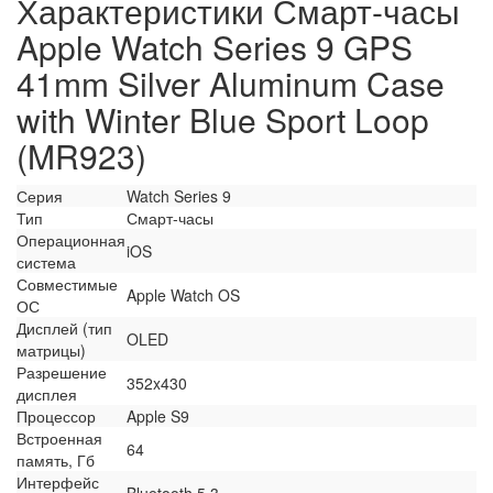
Характеристики Смарт-часы
Apple Watch Series 9 GPS
41mm Silver Aluminum Case
with Winter Blue Sport Loop
(MR923)
Серия
Watch Series 9
Тип
Смарт-часы
Операционная
iOS
система
Совместимые
Apple Watch OS
ОС
Дисплей (тип
OLED
матрицы)
Разрешение
352x430
дисплея
Процессор
Apple S9
Встроенная
64
память, Гб
Интерфейс