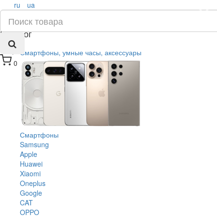
ru
ua
×
Каталог
Смартфоны, умные часы, аксессуары
0
Смартфоны
Samsung
Apple
Huawei
Xiaomi
Oneplus
Google
CAT
OPPO