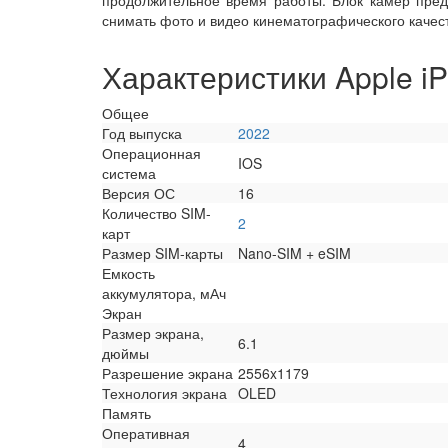
продолжительное время работы. Блок камер пре
снимать фото и видео кинематографического качес
Характеристики Apple iP
Общее
Год выпуска
2022
Операционная
IOS
система
Версия ОС
16
Количество SIM-
2
карт
Размер SIM-карты
Nano-SIM + eSIM
Емкость
аккумулятора, мАч
Экран
Размер экрана,
6.1
дюймы
Разрешение экрана
2556x1179
Технология экрана
OLED
Память
Оперативная
4