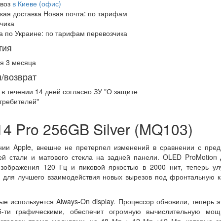
воз
в Киеве (офис)
кая доставка Новая почта:
по тарифам
чика
а по Украине:
по тарифам перевозчика
тия
я 3 месяца
/возврат
 в течении
14 дней
согласно ЗУ "О защите
требителей"
4 Pro 256GB Silver (MQ103)
нии Apple, внешне не претерпел изменений в сравнении с пре
ей стали и матового стекла на задней панели. OLED ProMotion
изображения 120 Гц и пиковой яркостью в 2000 нит, теперь ул
 для лучшего взаимодействия новых вырезов под фронтальную 
вые используется Always-On display. Процессор обновили, теперь э
-ти графическими, обеспечит огромную вычислительную мощ