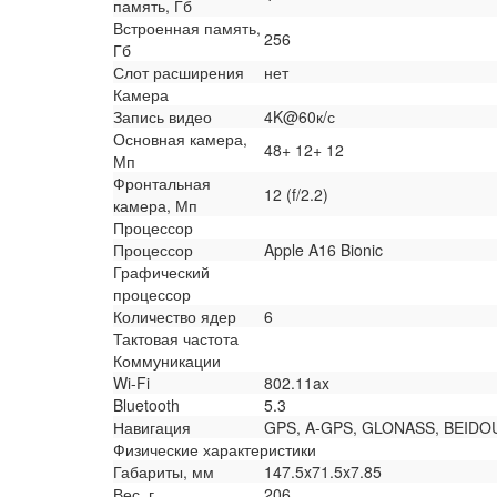
память, Гб
Встроенная память,
256
Гб
Слот расширения
нет
Камера
Запись видео
4K@60к/с
Основная камера,
48+ 12+ 12
Мп
Фронтальная
12 (f/2.2)
камера, Мп
Процессор
Процессор
Apple A16 Bionic
Графический
процессор
Количество ядер
6
Тактовая частота
Коммуникации
Wi-Fi
802.11ax
Bluetooth
5.3
Навигация
GPS, A-GPS, GLONASS, BEIDOU,
Физические характеристики
Габариты, мм
147.5x71.5x7.85
Вес, г
206