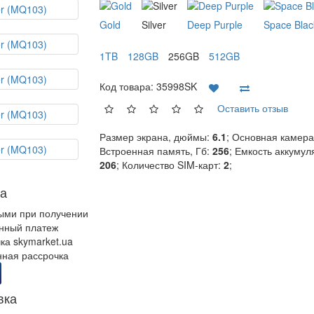
Gold
Silver
Deep Purple
Space Blac
1TB
128GB
256GB
512GB
Код товара:
35998SK
Оставить отзыв
Размер экрана, дюймы:
6.1
; Основная камера
Встроенная память, Гб:
256
; Емкость аккумул
206
; Количество SIM-карт:
2
;
а
ыми при получении
нный платеж
ка skymarket.ua
ная рассрочка
вка