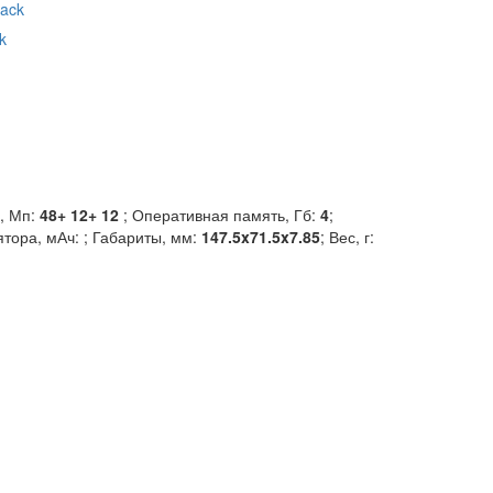
k
, Мп:
48+ 12+ 12
; Оперативная память, Гб:
4
;
ятора, мАч:
; Габариты, мм:
147.5x71.5x7.85
; Вес, г: