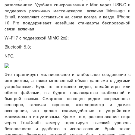
развлечениях. Удобная синхронизация с Mac через USB-C и
поддержка различных мессенджеров, включая iMessage и
Email, позволяют оставаться на связи всегда и везде. iPhone
16 Pro поддерживает новейшие стандарты беспроводной
связи, включая:
Wi-Fi 7 с поддержкой MIMO 2x2;
Bluetooth 5.3;
NFC.
Это гарантирует молниеносное и стабильное соединение с
интернетом, а также мгновенный обмен данными с другими
устройствами. Будь то потоковое видео, онлайн-игры или
обмен файлами, вы будете наслаждаться стабильной и
быстрой связью. Смартфон оснащен рядом современных
сенсоров, включая гироскоп, акселерометр и датчик
освещения, что делает взаимодействие с устройством
максимально интуитивным. Кроме того, распознавание лица
через TrueDepth камеру гарантирует высокий уровень
безопасности и удобство в использовании. Apple также
внедряет барометр, который может быть полезен как в