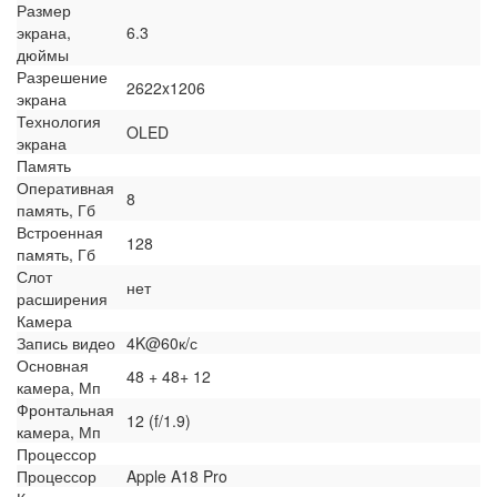
Размер
экрана,
6.3
дюймы
Разрешение
2622x1206
экрана
Технология
OLED
экрана
Память
Оперативная
8
память, Гб
Встроенная
128
память, Гб
Слот
нет
расширения
Камера
Запись видео
4K@60к/с
Основная
48 + 48+ 12
камера, Мп
Фронтальная
12 (f/1.9)
камера, Мп
Процессор
Процессор
Apple A18 Pro