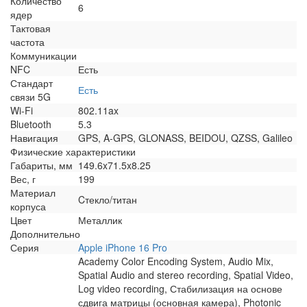
Количество
6
ядер
Тактовая
частота
Коммуникации
NFC
Есть
Стандарт
Есть
связи 5G
Wi-Fi
802.11ax
Bluetooth
5.3
Навигация
GPS, A-GPS, GLONASS, BEIDOU, QZSS, Galileo
Физические характеристики
Габариты, мм
149.6x71.5x8.25
Вес, г
199
Материал
Cтекло/титан
корпуса
Цвет
Металлик
Дополнительно
Серия
Apple iPhone 16 Pro
Academy Color Encoding System, Audio Mix,
Spatial Audio and stereo recording, Spatial Video,
Log video recording, Стабилизация на основе
сдвига матрицы (основная камера), Photonic