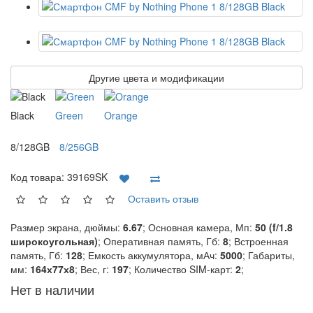
Другие цвета и модификации
Black
Green
Orange
8/128GB
8/256GB
Код товара:
39169SK
Оставить отзыв
Размер экрана, дюймы:
6.67
; Основная камера, Мп:
50 (f/1.8
широкоугольная)
; Оперативная память, Гб:
8
; Встроенная
память, Гб:
128
; Емкость аккумулятора, мАч:
5000
; Габариты,
мм:
164х77х8
; Вес, г:
197
; Количество SIM-карт:
2
;
Нет в наличии