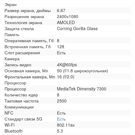
Экран
Размер экрана, дюймы
6.67
Разрешение экрана
2400х1080
Технология экрана
AMOLED
Защита стекла
Corning Gorilla Glass
Память
Оперативная память, Гб
8
Встроенная память, Гб
128
Слот расширения
Есть
Камера
Запись видео
4K@60fps
Основная камера, Мп
50 (f/1.8 широкоугольная)
Фронтальная камера, Мп
16 (f/2.0)
Процессор
Процессор
MediaTek Dimensity 7300
Количество ядер
8
Тактовая частота
2500
Коммуникации
NFC
Есть
Стандарт связи 5G
Есть
Wi-Fi
802.11aх
Bluetooth
5.3