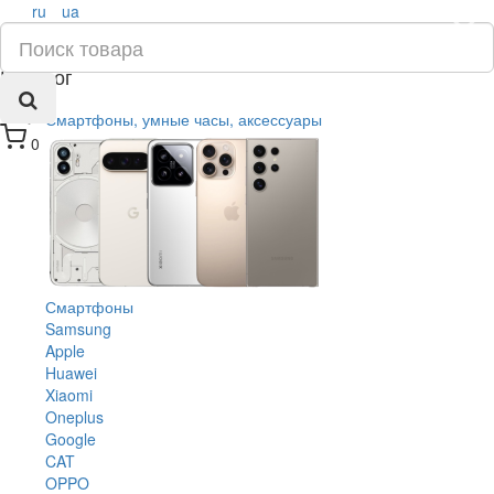
ru
ua
×
Каталог
Смартфоны, умные часы, аксессуары
0
Смартфоны
Samsung
Apple
Huawei
Xiaomi
Oneplus
Google
CAT
OPPO