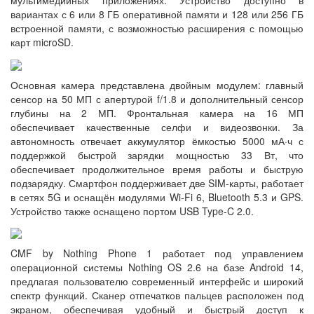
мультимедийных приложениях. Устройство доступно в
вариантах с 6 или 8 ГБ оперативной памяти и 128 или 256 ГБ
встроенной памяти, с возможностью расширения с помощью
карт microSD.
Основная камера представлена двойным модулем: главный
сенсор на 50 МП с апертурой f/1.8 и дополнительный сенсор
глубины на 2 МП. Фронтальная камера на 16 МП
обеспечивает качественные селфи и видеозвонки. За
автономность отвечает аккумулятор ёмкостью 5000 мА·ч с
поддержкой быстрой зарядки мощностью 33 Вт, что
обеспечивает продолжительное время работы и быструю
подзарядку. Смартфон поддерживает две SIM-карты, работает
в сетях 5G и оснащён модулями Wi-Fi 6, Bluetooth 5.3 и GPS.
Устройство также оснащено портом USB Type-C 2.0.
CMF by Nothing Phone 1 работает под управлением
операционной системы Nothing OS 2.6 на базе Android 14,
предлагая пользователю современный интерфейс и широкий
спектр функций. Сканер отпечатков пальцев расположен под
экраном, обеспечивая удобный и быстрый доступ к