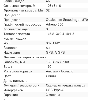
Запись видео
4K
Основная камера, Мп
108+8+16
Фронтальная камера, Мп
32
Процессор
Процессор
Qualcomm Snapdragon 870
Графический процессор
Adreno 650
Количество ядер
8
Тактовая частота
1х3.2+3х2.4+4х1.8
Коммуникации
Wi-Fi
802.11ax
Bluetooth
5.1
Навигация
GPS, A-GPS
Физические характеристики
Габариты, мм
163 x 76 x 7.99
Вес, г
190
Материал корпуса
Алюминий/стекло
Цвет
Синий
Дополнительно
Функции / возможности
Сканер отпечатка пальца
Интерфейсы
USB Type-C
Гарантия
3 месяца