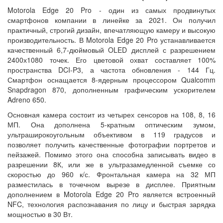
Motorola Edge 20 Pro - один из самых продвинутых
смартфонов компании в линейке за 2021. Он получил
практичный, строгий дизайн, впечатляющую камеру и высокую
производительность. В Motorola Edge 20 Pro устанавливается
качественный 6,7-дюймовый OLED дисплей с разрешением
2400х1080 точек. Его цветовой охват составляет 100%
пространства DCI-P3, а частота обновления - 144 Гц.
Смартфон оснащается 8-ядерным процессором Qualcomm
Snapdragon 870, дополненным графическим ускорителем
Adreno 650.
Основная камера состоит из четырех сенсоров на 108, 8, 16
МП. Она дополнена 5-кратным оптическим зумом,
ультраширокоугольным объективом в 119 градусов и
позволяет получить качественные фотографии портретов и
пейзажей. Помимо этого она способна записывать видео в
разрешении 8К, или же в ультразамедленной съемке со
скоростью до 960 к/с. Фронтальная камера на 32 МП
разместилась в точечном вырезе в дисплее. Приятным
дополнением в Motorola Edge 20 Pro является встроенный
NFC, технология распознавания по лицу и быстрая зарядка
мощностью в 30 Вт.