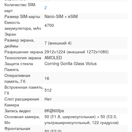
Количество SIM-
2
карт
Размер SIM-карты
Nano-SIM + eSIM
Емкость
4700
аккумулятора, мАч
Экран
Размер экрана,
7 (внешний 4)
дюймы
Разрешение экрана
2912х1224 (внешний 1272x1080)
Технология экрана
AMOLED
Защита стекла
Corning Gorilla Glass Victus
Память
Оперативная
16
память, Гб
Встроенная память,
512
Гб
Слот расширения
Нет
Камера
Запись видео
8K@60fps
Основная камера,
50 (f/1.8, широкоугольная) + 50 (f/2.0,
Мп
ультраширокоугольный, 122 градусов)
Фронтальная
50 (f/2.0)