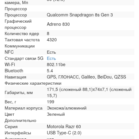
камера, Мп
Процессор
Процессор
Qualcomm Snapdragon 8s Gen 3
Графический
Adreno 830
процессор
Количество ядер
8
Тактовая частота
4320
Коммуникации
NFC
Есть
Стандарт связи 5G
Есть
Wi-Fi
802.11be
Bluetooth
5.4
Навигация
GPS, ГЛОНАСС, Galileo, BeiDou, QZSS
Физические характеристики
171,5 (сложеный 88,1)x74x7,1 (сложеный
Габариты, мм
15,7)
Вес, г
199
Материал корпуса
Экокожа/алюминий
Цвет
Зеленый
Дополнительно
Серия
Motorola Razr 60
Интерфейсы
USB Type-C (2.0)
Аудиовход
нет