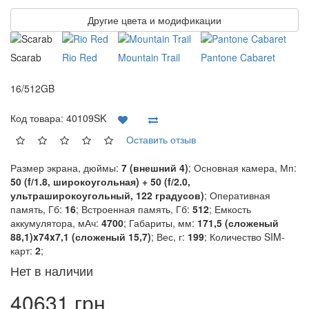
Другие цвета и модификации
Scarab
Rio Red
Mountain Trail
Pantone Cabaret
16/512GB
Код товара:
40109SK
Оставить отзыв
Размер экрана, дюймы:
7 (внешний 4)
; Основная камера, Мп:
50 (f/1.8, широкоугольная) + 50 (f/2.0,
ультраширокоугольный, 122 градусов)
; Оперативная
память, Гб:
16
; Встроенная память, Гб:
512
; Емкость
аккумулятора, мАч:
4700
; Габариты, мм:
171,5 (сложеный
88,1)x74x7,1 (сложеный 15,7)
; Вес, г:
199
; Количество SIM-
карт:
2
;
Нет в наличии
40631 грн