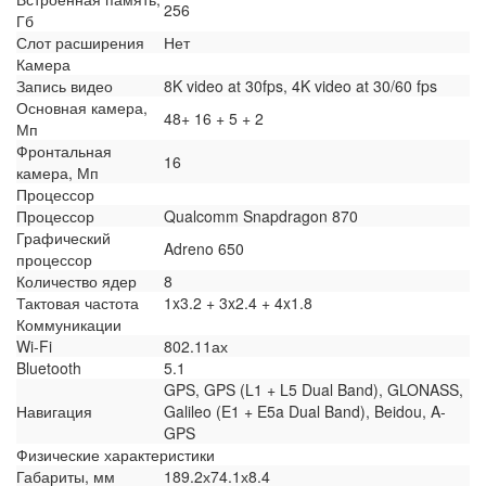
256
Гб
Слот расширения
Нет
Камера
Запись видео
8K video at 30fps, 4K video at 30/60 fps
Основная камера,
48+ 16 + 5 + 2
Мп
Фронтальная
16
камера, Мп
Процессор
Процессор
Qualcomm Snapdragon 870
Графический
Adreno 650
процессор
Количество ядер
8
Тактовая частота
1x3.2 + 3x2.4 + 4x1.8
Коммуникации
Wi-Fi
802.11ах
Bluetooth
5.1
GPS, GPS (L1 + L5 Dual Band), GLONASS,
Навигация
Galileo (E1 + E5a Dual Band), Beidou, A-
GPS
Физические характеристики
Габариты, мм
189.2х74.1х8.4