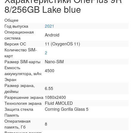
8/256GB Lake blue
Общее
Год выпуска
2021
Операционная
Android
система
Версия ОС
11 (OxygenOS 11)
Количество SIM-
2
карт
Размер SIM-карты
Nano-SIM
Емкость
4500
аккумулятора, мАч
Экран
Размер экрана,
6.55
дюймы
Разрешение экрана
1080x2400
Технология экрана
Fluid AMOLED
Защита стекла
Corning Gorilla Glass 5
Память
Оперативная
8
память, Гб
Встроенная память,