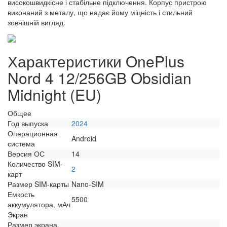
високошвидкісне і стабільне підключення. Корпус пристрою
виконаний з металу, що надає йому міцність і стильний
зовнішній вигляд.
Характеристики OnePlus
Nord 4 12/256GB Obsidian
Midnight (EU)
Общее
Год выпуска
2024
Операционная
Android
система
Версия ОС
14
Количество SIM-
2
карт
Размер SIM-карты
Nano-SIM
Емкость
5500
аккумулятора, мАч
Экран
Размер экрана,