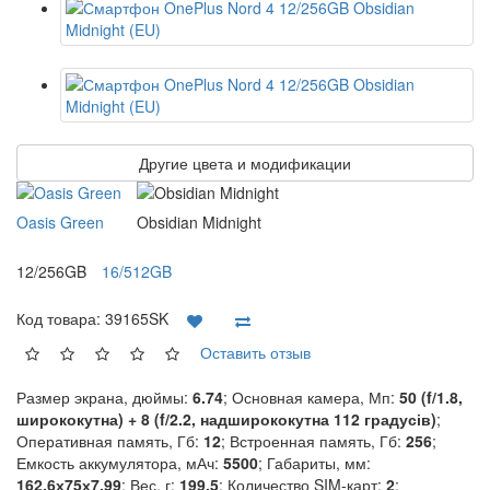
Другие цвета и модификации
Oasis Green
Obsidian Midnight
12/256GB
16/512GB
Код товара:
39165SK
Оставить отзыв
Размер экрана, дюймы:
6.74
; Основная камера, Мп:
50 (f/1.8,
ширококутна) + 8 (f/2.2, надширококутна 112 градусів)
;
Оперативная память, Гб:
12
; Встроенная память, Гб:
256
;
Емкость аккумулятора, мАч:
5500
; Габариты, мм:
162.6х75х7.99
; Вес, г:
199.5
; Количество SIM-карт:
2
;