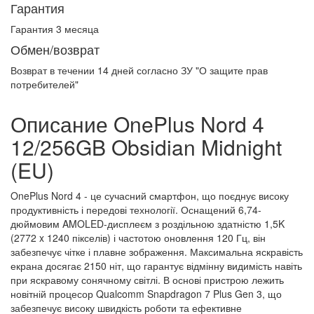
Гарантия
Гарантия 3 месяца
Обмен/возврат
Возврат в течении
14 дней
согласно ЗУ "О защите прав
потребителей"
Описание OnePlus Nord 4
12/256GB Obsidian Midnight
(EU)
OnePlus Nord 4 - це сучасний смартфон, що поєднує високу
продуктивність і передові технології. Оснащений 6,74-
дюймовим AMOLED-дисплеєм з роздільною здатністю 1,5K
(2772 x 1240 пікселів) і частотою оновлення 120 Гц, він
забезпечує чітке і плавне зображення. Максимальна яскравість
екрана досягає 2150 ніт, що гарантує відмінну видимість навіть
при яскравому сонячному світлі. В основі пристрою лежить
новітній процесор Qualcomm Snapdragon 7 Plus Gen 3, що
забезпечує високу швидкість роботи та ефективне