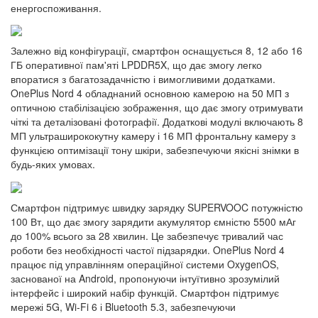
енергоспоживання.
Залежно від конфігурації, смартфон оснащується 8, 12 або 16
ГБ оперативної пам'яті LPDDR5X, що дає змогу легко
впоратися з багатозадачністю і вимогливими додатками.
OnePlus Nord 4 обладнаний основною камерою на 50 МП з
оптичною стабілізацією зображення, що дає змогу отримувати
чіткі та деталізовані фотографії. Додаткові модулі включають 8
МП ультраширококутну камеру і 16 МП фронтальну камеру з
функцією оптимізації тону шкіри, забезпечуючи якісні знімки в
будь-яких умовах.
Смартфон підтримує швидку зарядку SUPERVOOC потужністю
100 Вт, що дає змогу зарядити акумулятор ємністю 5500 мАг
до 100% всього за 28 хвилин. Це забезпечує тривалий час
роботи без необхідності частої підзарядки. OnePlus Nord 4
працює під управлінням операційної системи OxygenOS,
заснованої на Android, пропонуючи інтуїтивно зрозумілий
інтерфейс і широкий набір функцій. Смартфон підтримує
мережі 5G, Wi-Fi 6 і Bluetooth 5.3, забезпечуючи