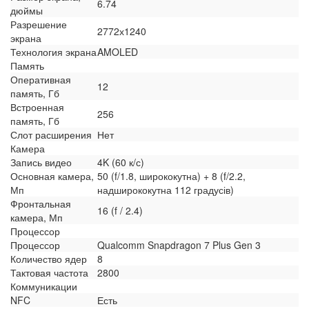
6.74
дюймы
Разрешение
2772х1240
экрана
Технология экрана
AMOLED
Память
Оперативная
12
память, Гб
Встроенная
256
память, Гб
Слот расширения
Нет
Камера
Запись видео
4K (60 к/с)
Основная камера,
50 (f/1.8, ширококутна) + 8 (f/2.2,
Мп
надширококутна 112 градусів)
Фронтальная
16 (f / 2.4)
камера, Мп
Процессор
Процессор
Qualcomm Snapdragon 7 Plus Gen 3
Количество ядер
8
Тактовая частота
2800
Коммуникации
NFC
Есть