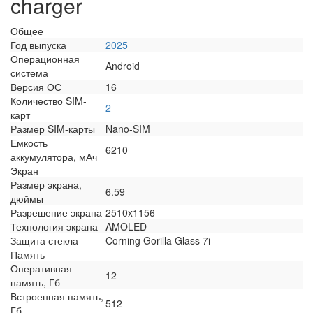
charger
Общее
Год выпуска
2025
Операционная
Android
система
Версия ОС
16
Количество SIM-
2
карт
Размер SIM-карты
Nano-SIM
Емкость
6210
аккумулятора, мАч
Экран
Размер экрана,
6.59
дюймы
Разрешение экрана
2510x1156
Технология экрана
AMOLED
Защита стекла
Corning Gorilla Glass 7i
Память
Оперативная
12
память, Гб
Встроенная память,
512
Гб