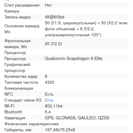
Слот расширения
Нет
Камера
Запись видео
4K@60fps
50 (f/1.9, широкоугольная) + 50 (f/2.2 теле-
Основная камера,
фото объектив) + 8 (f/2.2,
Мп
ультраширокоугольная 120°)
Фронтальная
20 (f/2.2)
камера, Мп
Процессор
Процессор
Qualcomm Snapdragon 8 Elite
Графический
процессор
Количество ядер
8
Тактовая частота
4320
Коммуникации
NFC
Есть
Стандарт связи 5G
Есть
Wi-Fi
802.11be
Bluetooth
5.4
Навигация
GPS, GLONASS, GALILEO, QZSS
Физические характеристики
Габариты, мм
157.49x75.25x8