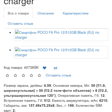
charger
Все о товаре
Описание
Характеристики
Оставить отзыв
Код товара:
40738SK
Оставить отзыв
Размер экрана, дюймы:
6.59
; Основная камера, Мп:
50 (f/1.9,
широкоугольная) + 50 (f/2.2 теле-фото объектив) + 8 (f/2.2,
ультраширокоугольная 120°)
; Оперативная память, Гб:
12
;
Встроенная память, Гб:
512
; Емкость аккумулятора, мАч:
6210
;
Габариты, мм:
157.49x75.25x8
; Вес, г:
199
; Количество SIM-
карт:
2
;