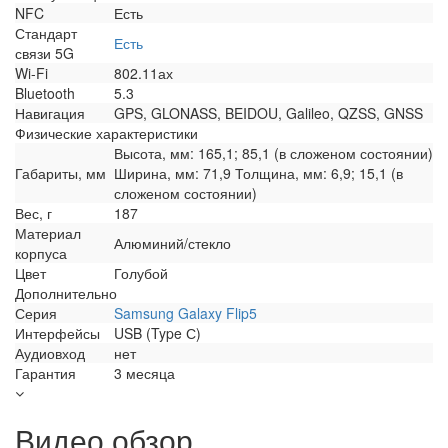
NFC
Есть
Стандарт
Есть
связи 5G
Wi-Fi
802.11ах
Bluetooth
5.3
Навигация
GPS, GLONASS, BEIDOU, Galileo, QZSS, GNSS
Физические характеристики
Высота, мм: 165,1; 85,1 (в сложеном состоянии)
Габариты, мм
Ширина, мм: 71,9 Толщина, мм: 6,9; 15,1 (в
сложеном состоянии)
Вес, г
187
Материал
Алюминий/стекло
корпуса
Цвет
Голубой
Дополнительно
Серия
Samsung Galaxy Flip5
Интерфейсы
USB (Type С)
Аудиовход
нет
Гарантия
3 месяца
Видео обзор